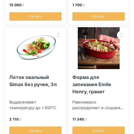
прямо на стол.
15 060
1 700
Купить
Купить
Лоток овальный
Форма для
Simax без ручек, 3л
запекания Emile
Henry, гранат
Выдерживает
Равномерно
температуру до +300°C
распределяет и сохраняет
тепло, что идеально для
приготовления запеканок.
2 110
11 340
Купить
Купить