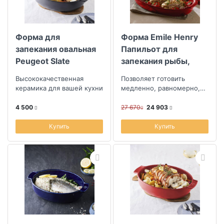
Коллекция
Форма для
Форма Emile Henry
Скидка
запекания овальная
Папильот для
Peugeot Slate
запекания рыбы,
Размер скидки, %
31x20см
цвет гранат
Высококачественная
Позволяет готовить
керамика для вашей кухни
медленно, равномерно,
сохраняя полезные
Длина (см)
свойства продуктов.
4 500
27 670
24 903
Купить
Купить
Ширина (см)