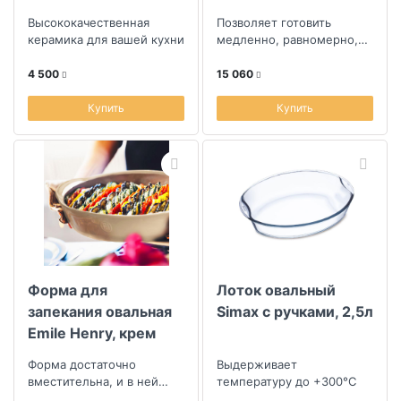
31x20см
Высококачественная
Позволяет готовить
керамика для вашей кухни
медленно, равномерно,
сохраняя полезные
свойства продуктов.
4 500
15 060
Купить
Купить
Форма для
Лоток овальный
запекания овальная
Simax с ручками, 2,5л
Emile Henry, крем
Форма достаточно
Выдерживает
вместительна, и в ней
температуру до +300°C
можно подавать блюда