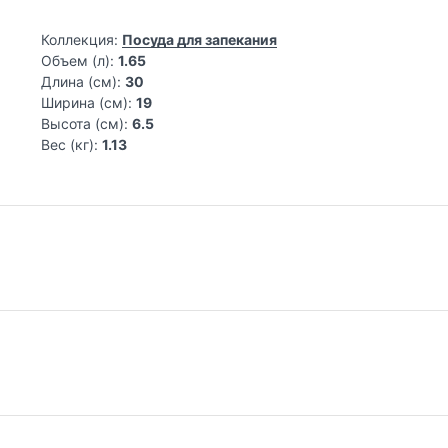
Коллекция:
Посуда для запекания
Объем (л):
1.65
Длина (см):
30
Ширина (см):
19
Высота (см):
6.5
Вес (кг):
1.13
nry выпускает керамическую посуду для приготовления пищи у
м вручную. Выверенный до мелочей дизайн и красивые дорогие
юд на стол.
Самовывоз из магазина на Трубной
До