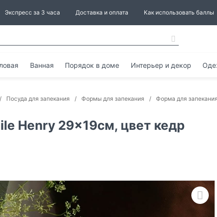
Экспресс за 3 часа
Доставка и оплата
Как использовать баллы
ловая
Ванная
Порядок в доме
Интерьер и декор
Оде
Посуда для запекания
Формы для запекания
Форма для запекания
le Henry 29x19см, цвет кедр