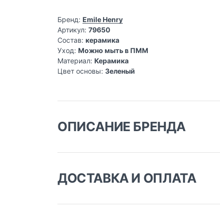
Бренд:
Emile Henry
Артикул:
79650
Состав:
керамика
Уход:
Можно мыть в ПММ
Материал:
Керамика
Цвет основы:
Зеленый
ОПИСАНИЕ БРЕНДА
Французское семейное предприятие Emile He
уникально, выполнено и подписано мастеро
не только для запекания, но и для подачи бл
ДОСТАВКА И ОПЛАТА
Доставка заказа:
Доставка в Москве и области