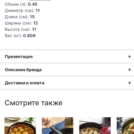
Объем (л):
0.45
Диаметр (см):
11
Длина (см):
15
Ширина (см):
12
Высота (см):
11
Вес (кг):
0.806
Презентация
Описание бренда
Доставка и оплата
Доставка заказа:
Смотрите также
Доставка в Москве и области
В Москве и Московской области доставка курьером до
двери.
Стоимость доставки в Москве в пределах МКАД
399 руб.
,