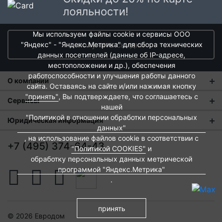
Швейцерам организовать фабрику по производству
лояльности!
столовых приборов из стали. Так было положено начало
«Metallwarenfabrik Straub& Schweizer». Сегодня продукция
WMF прочно заняла первое место на рынке столовых
Мы используем файлы cookie и сервисы ООО
приборов и сервировки стола в Европе. А создание особого,
получить скидки
"Яндекс" - "Яндекс.Метрика" для сбора технических
ударопрочного стекла WMF Hotel для ресторанов позволило
данных посетителей (данные об IP-адресе,
полностью обеспечивать лучшие отели и ресторана мира
местоположении и др.), обеспечения
продукцией с логотипом WMF Hotel.
работоспособности и улучшения работы данного
О компании
сайта. Оставаясь на сайте и/или нажимая кнопку
"принять"
, Вы подтверждаете, что соглашаетесь с
О нас
Сервисы
нашей
Магазины
"Политикой в отношении обработки персональных
Оплата и тарифы доставки
Юридическая информация
данных"
Новости
Обмен и возврат
, на использование файлов cookie в соответствии с
Пользовательское соглашение
+7 (495) 374-64-43
"Политикой COOKIES"
и
Контакты
Евродом-бонус
Политика обработки персональных данных
обработку персональных данных метрической
Развитие сети
программой "Яндекс.Метрика"
Подарочные сертификаты
Политика cookies
.
Вакансии
Архитекторам и дизайнерам
Согласие на обработку персональных данных
Франшиза
Вебмастерам и блоггерам
Публичная оферта
принять
© 2026 Евродом