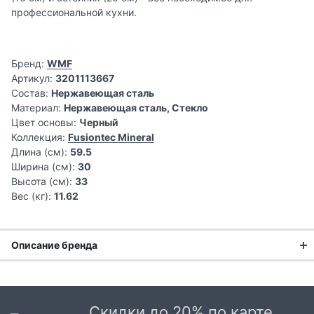
профессиональной кухни.
Бренд:
WMF
Артикул:
3201113667
Состав:
Нержавеющая сталь
Материал:
Нержавеющая сталь, Стекло
Цвет основы:
Черный
Коллекция:
Fusiontec Mineral
Длина (см):
59.5
Ширина (см):
30
Высота (см):
33
Вес (кг):
11.62
Описание бренда
История завода по производству столовых приборов WMF
берет свое начало с 1853 года, когда предприниматель
Даниэль Штрауб предложил братьям Луи и Фридриху
Скидки до 20% по карте