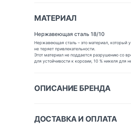
МАТЕРИАЛ
Нержавеющая сталь 18/10
Нержавеющая сталь – это материал, который у
не теряет привлекательности.
Этот материал не поддается разрушению со вр
для устойчивости к корозии, 10 % никеля для 
ОПИСАНИЕ БРЕНДА
Португальская фабрика Silampos была основ
производства, привлекая лучших специалист
конкурсов и по праву сохраняет лидирующие
ДОСТАВКА И ОПЛАТА
Для ресторанов и отелей фабрикой была раз
алюминиевым диском Impact Disc, разработ
Доставка заказа: