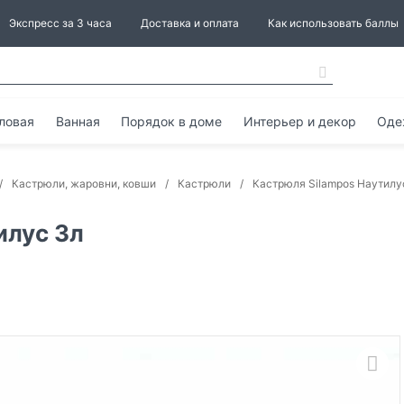
Экспресс за 3 часа
Доставка и оплата
Как использовать баллы
ловая
Ванная
Порядок в доме
Интерьер и декор
Оде
Кастрюли, жаровни, ковши
Кастрюли
Кастрюля Silampos Наутилу
илус 3л