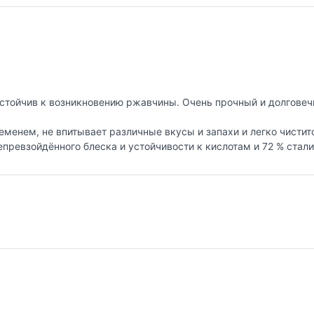
стойчив к возникновению ржавчины. Очень прочный и долговечн
еменем, не впитывает различные вкусы и запахи и легко чистит
непревзойдённого блеска и устойчивости к кислотам и 72 % стал
ана 1951, и уже более полувека выпускает кухонную посуду, ис
ов и дизайнеров. Посуда Silampos является лауреатом многочи
 позиции на рынке кухонной посуды.
работана специальная серия GRANDHOTEL. Посуда изготовлена 
анным с применением передовой технологии соединения диска с