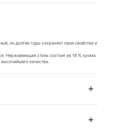
ый, он долгие годы сохраняет свои свойства и
ся. Нержавеющая сталь состоит из 18 % хрома
и высочайшего качества.
пользуя последние достижения в области
сленных Португальских и Европейских
из стали 18/10 и оснащена специальным
 дном кастрюли и защитной оболочкой из