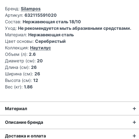
Бренд:
Silampos
Артикул:
632115591020
Состав:
Нержавеющая сталь 18/10
Уход:
Не рекомендуется мыть абразивными средствами.
Материал:
Нержавеющая сталь
Цвет основы:
Серебристый
Коллекция:
Наутилус
Объем (л):
2.6
Диаметр (см):
20
Длина (см):
26
Ширина (см):
26
Высота (см):
12
Вес (кг):
1.86
Материал
Нержавеющая сталь 18/10
Описание бренда
Нержавеющая сталь – это материал, который устойчив к
Португальская фабрика Silampos была основана 1951, и
возникновению ржавчины. Очень прочный и долговечный,
Доставка и оплата
уже более полувека выпускает кухонную посуду,