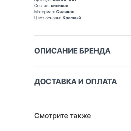
Состав:
силикон
Материал:
Силикон
Цвет основы:
Красный
ОПИСАНИЕ БРЕНДА
ДОСТАВКА И ОПЛАТА
Доставка заказа:
Доставка в Москве и области
Смотрите также
В Москве и Московской области доставка
курьером до двери.