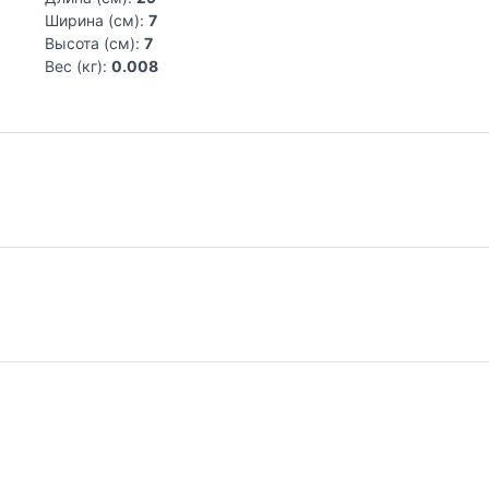
Ширина (см):
7
Высота (см):
7
Вес (кг):
0.008
Самовывоз из магазина на Трубной
До
Весь товар, представленный в каталоге
Сто
интернет-магазина, вы можете заказать и
от
самостоятельно забрать по адресу: г. Москва,