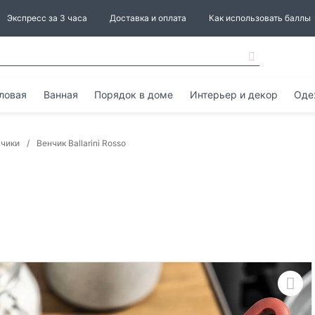
Экспресс за 3 часа
Доставка и оплата
Как использовать баллы
ловая
Ванная
Порядок в доме
Интерьер и декор
Оде
чики
Венчик Ballarini Rosso