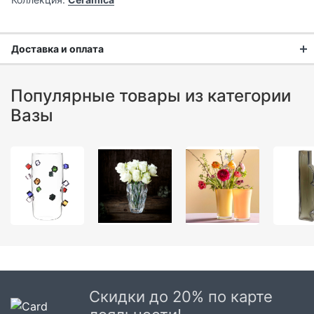
Доставка и оплата
Доставка заказа:
Популярные товары из категории
Доставка в Москве и области
Вазы
В Москве и Московской области доставка курьером до
двери.
Стоимость доставки в Москве в пределах МКАД
399 руб.
,
в Московской Области и Москве за МКАД
599 руб.
Интервал доставки по Московской области - с 10 до 22
часов.
При заказе в пункт выдачи СДЭК доставка по Москве
рассчитывается согласно тарифу СДЭК. Доставка в пункт
выдачи осуществляется только предоплаченных заказов.
Срок доставки от 1 до 2 дней.
Скидки до 20% по карте