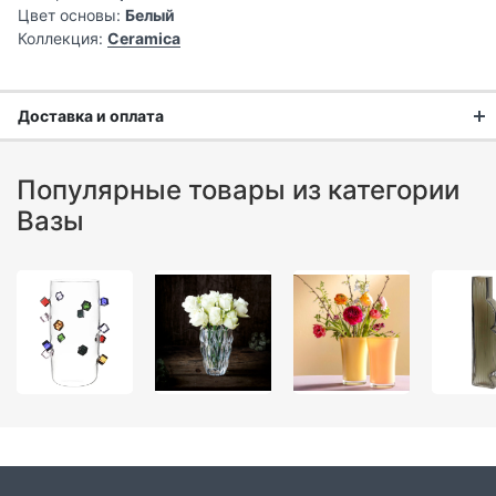
Цвет основы:
Белый
Коллекция:
Ceramica
Доставка и оплата
Доставка заказа:
Популярные товары из категории
Доставка в Москве и области
Вазы
В Москве и Московской области доставка курьером до
двери.
Стоимость доставки в Москве в пределах МКАД
399 руб.
,
в Московской Области и Москве за МКАД
599 руб.
Интервал доставки по Московской области - с 10 до 22
часов.
При заказе в пункт выдачи СДЭК доставка по Москве
рассчитывается согласно тарифу СДЭК. Доставка в пункт
выдачи осуществляется только предоплаченных заказов.