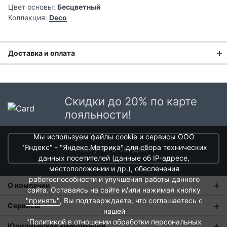
Цвет основы:
Бесцветный
Коллекция:
Deco
Доставка и оплата
Доставка заказа:
Доставка в Москве и области
Скидки до 20% по карте
В Москве и Московской области доставка курьером до
лояльности!
двери.
Мы используем файлы cookie и сервисы ООО
Стоимость доставки в Москве в пределах МКАД
399 руб.
,
"Яндекс" - "Яндекс.Метрика" для сбора технических
получить скидки
в Московской Области и Москве за МКАД
599 руб.
данных посетителей (данные об IP-адресе,
Интервал доставки по Московской области - с 10 до 22
местоположении и др.), обеспечения
часов.
работоспособности и улучшения работы данного
О компании
При заказе в пункт выдачи СДЭК доставка по Москве
сайта. Оставаясь на сайте и/или нажимая кнопку
рассчитывается согласно тарифу СДЭК. Доставка в пункт
"принять"
, Вы подтверждаете, что соглашаетесь с
О нас
Сервисы
выдачи осуществляется только предоплаченных заказов.
нашей
"Политикой в отношении обработки персональных
Магазины
Оплата и тарифы доставки
Юридическая информация