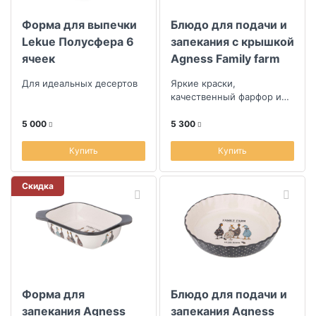
Форма для выпечки
Блюдо для подачи и
Lekue Полусфера 6
запекания с крышкой
ячеек
Agness Family farm
37,5х22х15,5см
Для идеальных десертов
Яркие краски,
качественный фарфор и
уют в каждой детали
5 000
5 300
Купить
Купить
Скидка
Форма для
Блюдо для подачи и
запекания Agness
запекания Agness