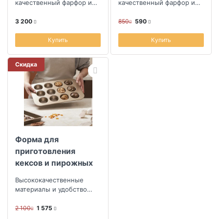
качественный фарфор и
качественный фарфор и
уют в каждой детали
уют в каждой детали
3 200
850
590
Купить
Купить
Скидка
Форма для
приготовления
кексов и пирожных
Liberty Jones Bake
Высококачественные
Masters
материалы и удобство
использования
2 100
1 575