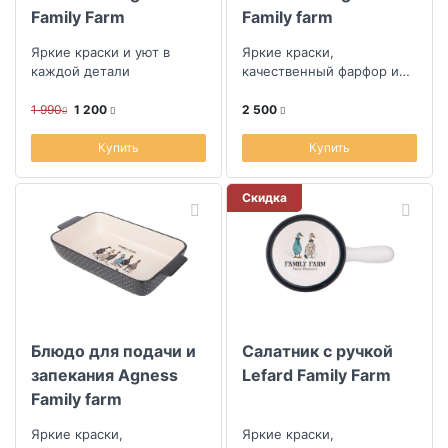
Family Farm
Family farm
27,5x27,5x6см
Яркие краски и уют в
Яркие краски,
каждой детали
качественный фарфор и
уют в каждой детали
1 990
1 200
2 500
Купить
Купить
Скидка
Блюдо для подачи и
Салатник с ручкой
запекания Agness
Lefard Family Farm
Family farm
39x22,5x7,5см
Яркие краски,
Яркие краски,