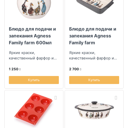
Коллекция
Блюдо для подачи и
Блюдо для подачи и
Скидка
запекания Agness
запекания Agness
Family farm 600мл
Family farm
Размер скидки, %
33,5x19,5x7,5см
Яркие краски,
Яркие краски,
качественный фарфор и
качественный фарфор и
уют в каждой детали
уют в каждой детали
1 250
2 700
Купить
Купить