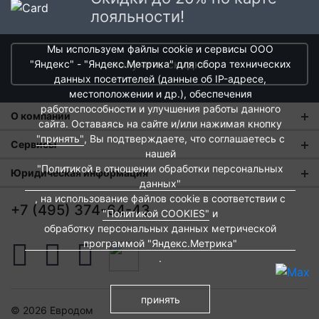
лояльности!
Мы используем файлы cookie и сервисы ООО
получить скидки
"Яндекс" - "Яндекс.Метрика" для сбора технических
данных посетителей (данные об IP-адресе,
местоположении и др.), обеспечения
работоспособности и улучшения работы данного
О компании
сайта. Оставаясь на сайте и/или нажимая кнопку
"принять"
, Вы подтверждаете, что соглашаетесь с
О нас
Сервисы
нашей
Магазины
"Политикой в отношении обработки персональных
Оплата и тарифы доставки
Юридическая информация
данных"
Новости
Обмен и возврат
, на использование файлов cookie в соответствии с
Пользовательское соглашение
+7 (495) 374-64-43
"Политикой COOKIES"
и
Контакты
Евродом-бонус
Политика обработки персональных данных
обработку персональных данных метрической
Развитие сети
программой "Яндекс.Метрика"
Подарочные сертификаты
Политика cookies
.
Вакансии
Архитекторам и дизайнерам
Согласие на обработку персональных данных
Франшиза
Вебмастерам и блоггерам
Публичная оферта
принять
© 2026 Евродом