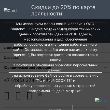
Скидки до 20% по карте
лояльности!
Мы используем файлы cookie и сервисы ООО
"Яндекс" - "Яндекс.Метрика" для сбора технических
получить скидки
данных посетителей (данные об IP-адресе,
местоположении и др.), обеспечения
работоспособности и улучшения работы данного
О компании
сайта. Оставаясь на сайте и/или нажимая кнопку
"принять"
, Вы подтверждаете, что соглашаетесь с
О нас
Сервисы
нашей
"Политикой в отношении обработки персональных
Магазины
Оплата и тарифы доставки
Юридическая информация
данных"
Новости
Обмен и возврат
, на использование файлов cookie в соответствии с
Пользовательское соглашение
+7 (495) 374-64-43
"Политикой COOKIES"
и
Контакты
Евродом-бонус
Политика обработки персональных данных
обработку персональных данных метрической
программой "Яндекс.Метрика"
Развитие сети
Подарочные сертификаты
Политика cookies
.
Вакансии
Архитекторам и дизайнерам
Согласие на обработку персональных данных
Франшиза
Вебмастерам и блоггерам