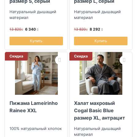
размер S, серый
размер L, серый
Натуральный дышащий
Натуральный дышащий
материал
материал
13 820
6 340
13 820
8 292
Купить
Купить
Скидка
Скидка
Пижама Lameirinho
Халат махровый
Rainee XXL
Cogal Basic Blue
размер XL, антрацит
100% натуральный хлопок
Натуральный дышащий
материал