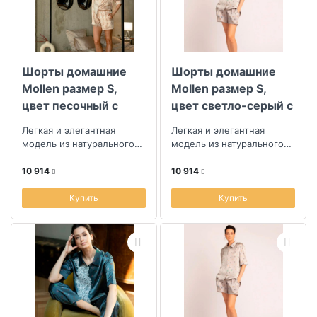
Коллекция
Шорты домашние
Шорты домашние
Скидка
Mollen размер S,
Mollen размер S,
цвет песочный с
цвет светло-серый с
Размер скидки, %
узором горох
узором горох
Легкая и элегантная
Легкая и элегантная
модель из натурального
модель из натурального
шелка
шелка
Длина (см)
10 914
10 914
Купить
Купить
Ширина (см)