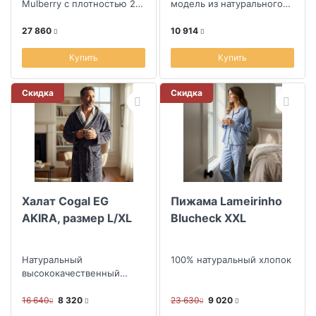
Mulberry с плотностью 22
модель из натурального
момми
шелка
27 860
10 914
Купить
Купить
Скидка
Скидка
Халат Cogal EG
Пижама Lameirinho
AKIRA, размер L/XL
Blucheck XXL
Натуральный
100% натуральный хлопок
высококачественный
хлопок
16 640
8 320
23 630
9 020