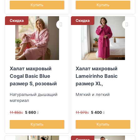
Купить
Купить
Скидка
Скидка
Халат махровый
Халат махровый
Cogal Basic Blue
Lameirinho Basic
размер S, розовый
размер XL,
карминовый
Натуральный дышащий
Мягкий и легкий
материал
11 850
5 660
11 970
5 400
Купить
Купить
Скидка