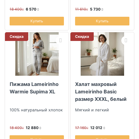
18 400
6 570
11 610
5 730
Купить
Купить
Скидка
Скидка
Пижама Lameirinho
Халат махровый
Warmie Supima XL
Lameirinho Basic
размер XXXL, белый
100% натуральный хлопок
Мягкий и легкий
18 400
12 880
17 160
12 012