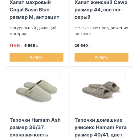
Халат махровый
Халат женский Cawo
Cogal Basic Blue
размер 44, светло-
размер M, антрацит
серый
Натуральный дышащий
Не вызывает раздражения
материал
на коже
11 610
6 966
26 640
Купить
Купить
Тапочки Hamam Ash
Тапочки домашние
размер 36/37,
унисекс Hamam Pera
слоновая кость
размер 40/41, цвет