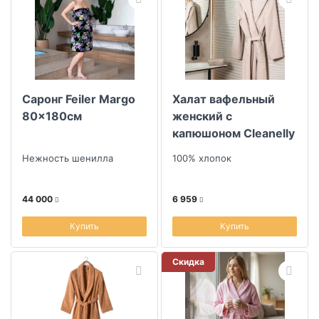
Саронг Feiler Margo
Халат вафельный
80x180см
женский с
капюшоном Cleanelly
collection Rosa Perla
Нежность шенилла
100% хлопок
размер 46
44 000
6 959
Купить
Купить
Скидка