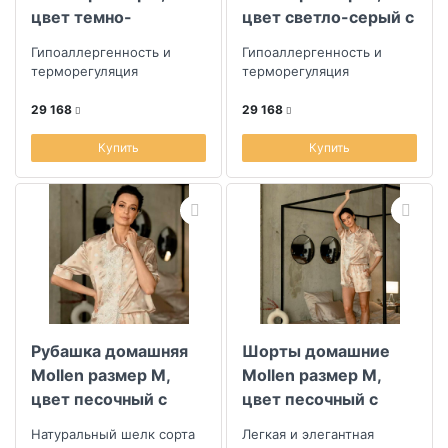
цвет темно-
цвет светло-серый с
бирюзовый с узором
узором горох
Гипоаллергенность и
Гипоаллергенность и
горох
терморегуляция
терморегуляция
29 168
29 168
Купить
Купить
Рубашка домашняя
Шорты домашние
Mollen размер M,
Mollen размер M,
цвет песочный с
цвет песочный с
узором горох
узором горох
Натуральный шелк сорта
Легкая и элегантная