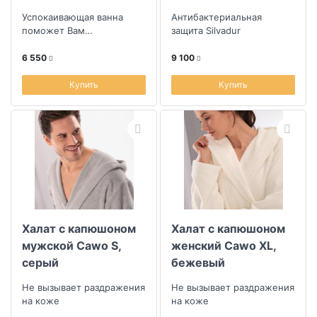
серый
Успокаивающая ванна
Антибактериальная
поможет Вам
защита Silvadur
расслабиться с головы до
ног. Удобные и лёгкие
6 550
9 100
тапочки Ash добавят у...
Купить
Купить
Халат с капюшоном
Халат с капюшоном
мужской Cawo S,
женский Cawo XL,
серый
бежевый
Не вызывает раздражения
Не вызывает раздражения
на коже
на коже