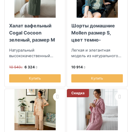
Халат вафельный
Шорты домашние
Cogal Cocoon
Mollen размер S,
зеленый, размер M
цвет темно-
бирюзовый с узором
Натуральный
Легкая и элегантная
горох
высококачественный
модель из натурального
хлопок
шелка
10 540
6 324
10 914
Купить
Купить
Скидка