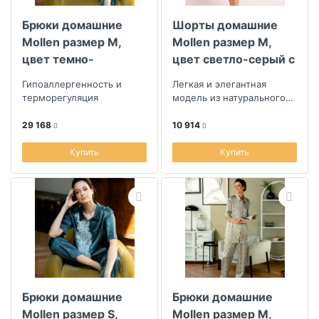
Брюки домашние
Шорты домашние
Mollen размер M,
Mollen размер M,
цвет темно-
цвет светло-серый с
бирюзовый с узором
узором горох
Гипоаллергенность и
Легкая и элегантная
горох
терморегуляция
модель из натурального
шелка
29 168
10 914
Купить
Купить
Брюки домашние
Брюки домашние
Mollen размер S,
Mollen размер M,