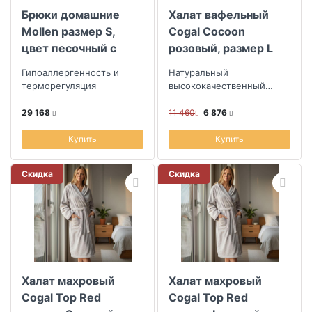
Брюки домашние
Халат вафельный
Mollen размер S,
Cogal Cocoon
цвет песочный с
розовый, размер L
узором горох
Гипоаллергенность и
Натуральный
терморегуляция
высококачественный
хлопок
29 168
11 460
6 876
Купить
Купить
Скидка
Скидка
Халат махровый
Халат махровый
Cogal Top Red
Cogal Top Red