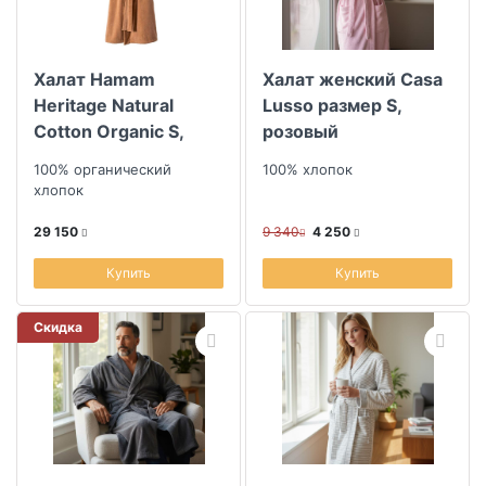
Халат Hamam
Халат женский Casa
Heritage Natural
Lusso размер S,
Cotton Organic S,
розовый
цвет темно-
100% органический
100% хлопок
карамельный
хлопок
29 150
9 340
4 250
Купить
Купить
Скидка