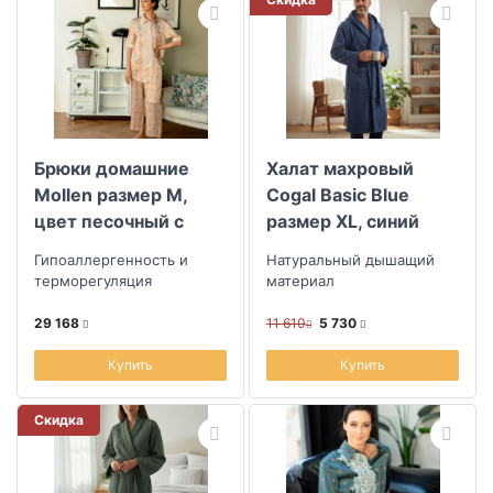
Брюки домашние
Халат махровый
Mollen размер M,
Cogal Basic Blue
цвет песочный с
размер XL, синий
узором горох
Гипоаллергенность и
Натуральный дышащий
терморегуляция
материал
29 168
11 610
5 730
Купить
Купить
Скидка