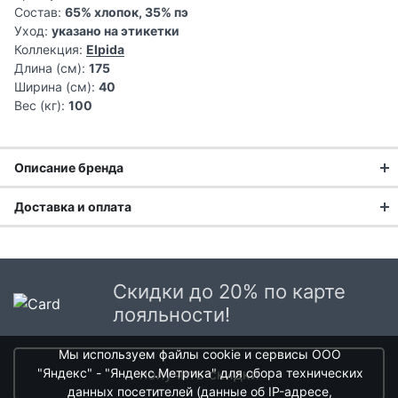
Состав:
65% хлопок, 35% пэ
Уход:
указано на этикетки
Коллекция:
Elpida
Длина (см):
175
Ширина (см):
40
Вес (кг):
100
Описание бренда
Elpida — это эксклюзивный бренд авторского домашнего
Доставка и оплата
текстиля, создающий уникальные изделия, которые
превращают обычное жилое пространство в уютное и
Доставка заказа:
стильное гнездышко. Каждая вещь создается с особой
любовью и вниманием к деталям, наполняя дом теплом и
Доставка в Москве и области
Скидки до 20% по карте
положительной энергией.
В Москве и Московской области доставка курьером до
лояльности!
Философия бренда
двери.
Мы используем файлы cookie и сервисы ООО
Стоимость доставки в Москве в пределах МКАД
399 руб.
,
"Яндекс" - "Яндекс.Метрика" для сбора технических
Создание красивых, ярких и необычных вещей для
получить скидки
в Московской Области и Москве за МКАД
599 руб.
данных посетителей (данные об IP-адресе,
дома
Интервал доставки по Московской области - с 10 до 22