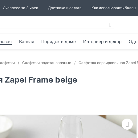
Экспресс за 3 часа
Доставка и оплата
Как использовать баллы
ловая
Ванная
Порядок в доме
Интерьер и декор
Оде
алфетки
Салфетки подстановочные
Салфетка сервировочная Zapel 
 Zapel Frame beige