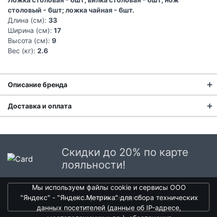
столовый - 6шт; ложка чайная - 6шт.
Длина (см):
33
Ширина (см):
17
Высота (см):
9
Вес (кг):
2.6
Описание бренда
Доставка и оплата
Основная цель компании Robert Welch — создание
красивых, функциональных и неподвластных времени
Доставка заказа:
продуктов. Столовые приборы Robert Welch выпускаются в
различных вариантах исполнения - от полированной до
Доставка в Москве и области
полуматовой. Компания упорно работает над разработкой и
Скидки до 20% по карте
В Москве и Московской области доставка курьером до
производством предметов сервировки на самом высоком
лояльности!
двери.
уровне.
Мы используем файлы cookie и сервисы ООО
Стоимость доставки в Москве в пределах МКАД
399 руб.
,
получить скидки
"Яндекс" - "Яндекс.Метрика" для сбора технических
в Московской Области и Москве за МКАД
599 руб.
данных посетителей (данные об IP-адресе,
Интервал доставки по Московской области - с 10 до 22