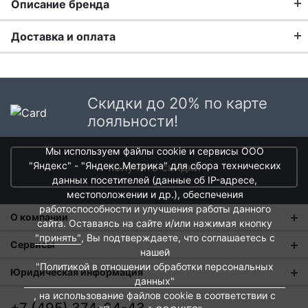
Описание бренда
Доставка и оплата
Доставка заказа:
Доставка в Москве и области
Скидки до 20% по карте
В Москве и Московской области доставка
лояльности!
курьером до двери.
Мы используем файлы cookie и сервисы ООО
Стоимость доставки в Москве в пределах МКАД
"Яндекс" - "Яндекс.Метрика" для сбора технических
получить скидки
399 руб.
, в Московской Области и Москве за
данных посетителей (данные об IP-адресе,
МКАД
599 руб.
Интервал доставки по Московской
местоположении и др.), обеспечения
области - с 10 до 22 часов.
работоспособности и улучшения работы данного
О компании
сайта. Оставаясь на сайте и/или нажимая кнопку
Yalos Murano: диалог традиций и современных
При заказе в пункт выдачи СДЭК доставка по
"принять"
, Вы подтверждаете, что соглашаетесь с
технологий
О нас
Сервисы
Каждое изделие создается вручную,
Москве рассчитывается согласно тарифу СДЭК.
нашей
"Политикой в отношении обработки персональных
сопровождается подписью мастера и
Магазины
Доставка в пункт выдачи осуществляется только
Бренд Yalos Murano, основанный семьей Ферро,
Оплата и тарифы доставки
Юридическая информация
данных"
предоплаченных заказов.
продолжает многолетние традиции производства
уникальным идентификационным
Новости
Обмен и возврат
, на использование файлов cookie в соответствии с
Пользовательское соглашение
муранского стекла, обогащая их инновационными