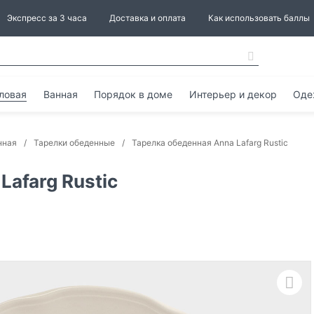
Экспресс за 3 часа
Доставка и оплата
Как использовать баллы
ловая
Ванная
Порядок в доме
Интерьер и декор
Оде
нная
Тарелки обеденные
Тарелка обеденная Anna Lafarg Rustic
Lafarg Rustic