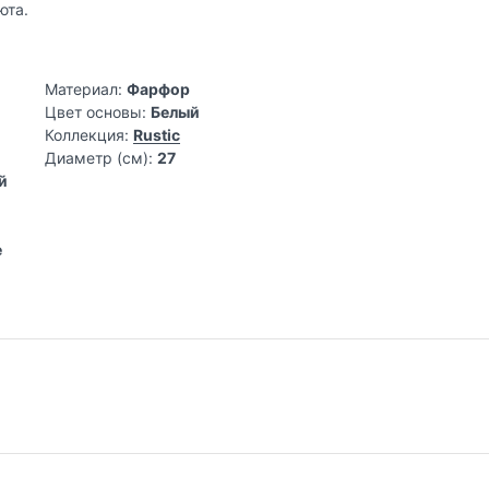
юта.
Материал:
Фарфор
Цвет основы:
Белый
Коллекция:
Rustic
Диаметр (см):
27
й
е
ания эстетики домашнего уюта