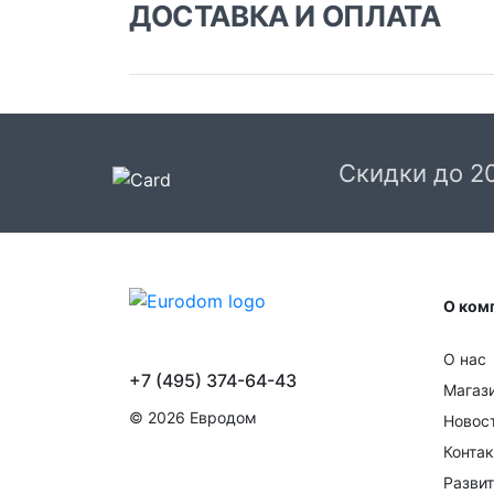
ДОСТАВКА И ОПЛАТА
Доставка заказа:
Доставка в Москве и области
В Москве и Московской области доставка
курьером до двери.
Скидки до 2
Стоимость доставки в Москве в пределах М
399 руб.
, в Московской Области и Москве за
МКАД
599 руб.
Интервал доставки по
Московской области - с 10 до 22 часов.
О ком
При заказе в пункт выдачи СДЭК доставка п
Москве рассчитывается согласно тарифу СД
О нас
Доставка в пункт выдачи осуществляется
+7 (495) 374-64-43
только предоплаченных заказов.
Магаз
© 2026 Евродом
Новос
Срок доставки от 1 до 2 дней.
Конта
Доставка крупногабаритных товаров и заказ
Развит
с большим количеством товара осуществляе