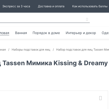
Экспресс за 3 часа
Доставка и оплата
Как использовать баллы
ловая
Ванная
Порядок в доме
Интерьер и декор
Оде
нная
Наборы подставок для яиц
Набор подставок для яиц Tassen Мим
 Tassen Мимика Kissing & Dreamy