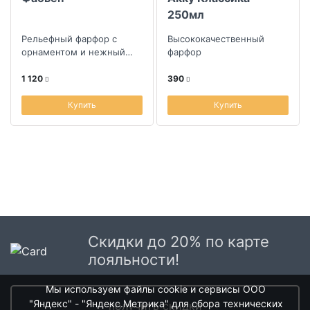
250мл
Рельефный фарфор с
Высококачественный
орнаментом и нежный
фарфор
ситцевый декор с золотой
окантовкой
1 120
390
Купить
Купить
Скидки до 20% по карте
лояльности!
Мы используем файлы cookie и сервисы ООО
"Яндекс" - "Яндекс.Метрика" для сбора технических
получить скидки