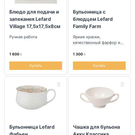
Блюдо для подачи и
Бульонница с
запекания Lefard
блюдцем Lefard
Village 17,5х17,5х8см
Family Farm
Ручная работа
Яркие краски,
качественный фарфор и
уют в каждой детали
1 600
1 300
Купить
Купить
Бульонница Lefard
Чашка для бульона
Фабьен
Акку Классика