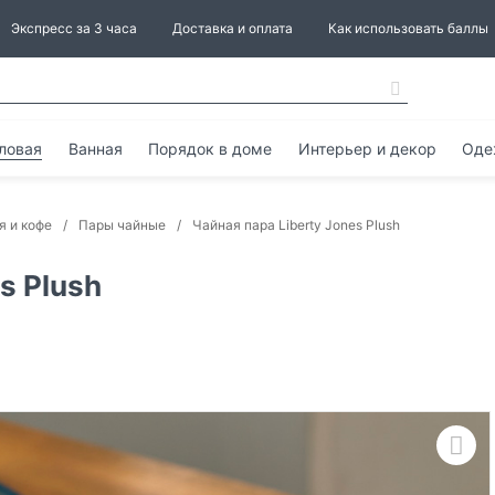
Экспресс за 3 часа
Доставка и оплата
Как использовать баллы
ловая
Ванная
Порядок в доме
Интерьер и декор
Оде
я и кофе
Пары чайные
Чайная пара Liberty Jones Plush
s Plush