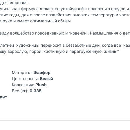
 для здоровья.
ециальная формула делает ее устойчивой к появлению следов и
олгие годы, даже после воздействия высоких температур и час
в руке и имеет оптимальный объем.
 виду волшебство повседневных мгновении . Размышления о дет
 летнеи художницы переносит в беззаботные дни, когда все к
ашу взрослую, порои хаотичную и перегруженную, жизнь."
Материал:
Фарфор
Цвет основы:
Белый
Коллекция:
Plush
Вес (кг):
0.335
одит