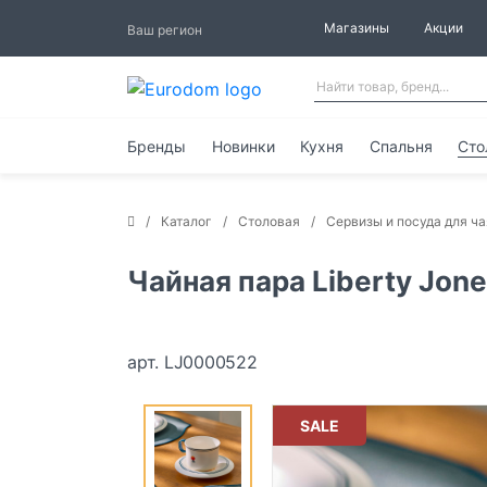
Магазины
Акции
Ваш регион
Бренды
Новинки
Кухня
Спальня
Сто
Каталог
Столовая
Сервизы и посуда для ча
Чайная пара Liberty Jone
арт. LJ0000522
SALE