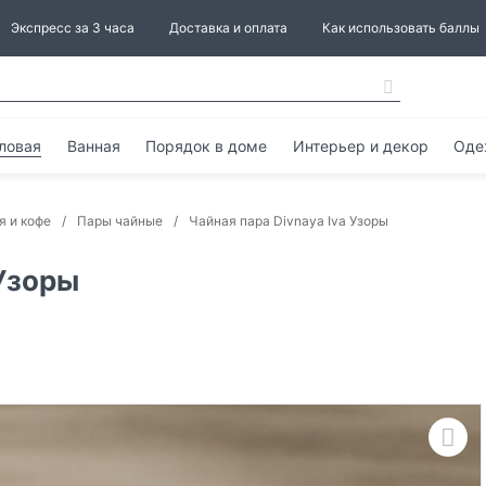
Экспресс за 3 часа
Доставка и оплата
Как использовать баллы
ловая
Ванная
Порядок в доме
Интерьер и декор
Оде
я и кофе
Пары чайные
Чайная пара Divnaya Iva Узоры
 Узоры