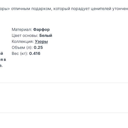
зоры» отличным подарком, который порадует ценителей утонче
Материал:
Фарфор
Цвет основы:
Белый
Коллекция:
Узоры
Объем (л):
0.25
ой
Вес (кг):
0.416
я в
е.
 для дома
дметов интерьера, предлагающий эстетичные идеи дизайна для