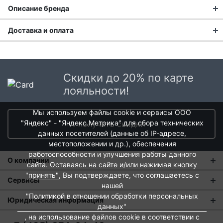
Описание бренда
Доставка и оплата
Доставка заказа:
Доставка в Москве и области
Скидки до 20% по карте
В Москве и Московской области доставка курьером до
лояльности!
двери.
Мы используем файлы cookie и сервисы ООО
Стоимость доставки в Москве в пределах МКАД
399 руб.
,
"Яндекс" - "Яндекс.Метрика" для сбора технических
получить скидки
в Московской Области и Москве за МКАД
599 руб.
данных посетителей (данные об IP-адресе,
Интервал доставки по Московской области - с 10 до 22
местоположении и др.), обеспечения
часов.
Посуда для яркой сервировки
работоспособности и улучшения работы данного
О компании
каждый день
При заказе в пункт выдачи СДЭК доставка по Москве
сайта. Оставаясь на сайте и/или нажимая кнопку
рассчитывается согласно тарифу СДЭК. Доставка в пункт
"принять"
, Вы подтверждаете, что соглашаетесь с
О нас
Сервисы
выдачи осуществляется только предоплаченных заказов.
нашей
Бренд посуды
HOME CHEF
создан для тех, кто любит
"Политикой в отношении обработки персональных
Магазины
Оплата и тарифы доставки
Юридическая информация
экспериментировать с сервировкой и ценит качество.
Срок доставки от 1 до 2 дней.
данных"
Широкий ассортимент фарфора и керамики в разных
Новости
Обмен и возврат
, на использование файлов cookie в соответствии с
Пользовательское соглашение
Доставка крупногабаритных товаров и заказов с большим