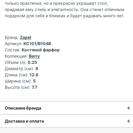
только практична, но и прекрасно украшает стол,
придавая ему стиль и элегантность. Она станет отличным
подарком для себя и близких и будет радовать много лет.
Бренд:
Zapel
Артикул:
KC101/B104B
Состав:
Костяной фарфор
Коллекция:
Berry
Объем (л):
0.25
Диаметр (см):
9
Длина (см):
12.6
Ширина (см):
5
Высота (см):
7.7
Описание бренда
Команда бренда Zapel раскрывает свой творческий
Доставка и оплата
потенциал, идеи и опыт в создании качественных,
практичных и стильных аксессуаров, необходимых в
Доставка заказа: