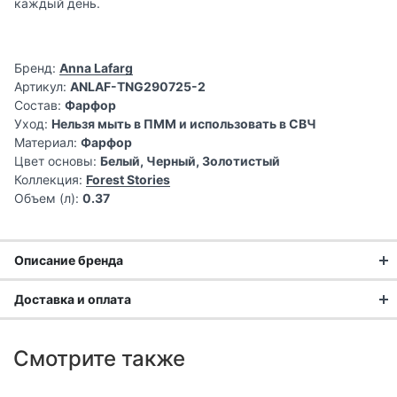
каждый день.
Бренд:
Anna Lafarg
Артикул:
ANLAF-TNG290725-2
Состав:
Фарфор
Уход:
Нельзя мыть в ПММ и использовать в СВЧ
Материал:
Фарфор
Цвет основы:
Белый, Черный, Золотистый
Коллекция:
Forest Stories
Объем (л):
0.37
Описание бренда
Анна Лафарг: 25 лет создания
Доставка и оплата
эстетики домашнего уюта
Доставка заказа:
Смотрите также
Бренд «Анна Лафарг» — это мир изысканной посуды и
Доставка в Москве и области
предметов интерьера, где каждый элемент тщательно
В Москве и Московской области доставка курьером до