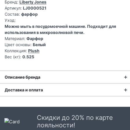
Бренд:
Liberty Jones
Артикул:
LJ0000521
Состав:
фарфор
Уход:
Можно мыть в посудомоечной машине. Подходит для
использования в микроволновой печи.
Материал:
Фарфор
Цвет основы:
Белый
Коллекция:
Plush
Вес (кг):
0.525
Описание бренда
Доставка и оплата
Английский стиль в каждой
Доставка заказа:
детали
Доставка в Москве и области
Скидки до 20% по карте
Liberty Jones
— молодой бренд фарфоровой посуды в
В Москве и Московской области доставка курьером до
лояльности!
английском стиле. Разнообразные по дизайну коллекции
двери.