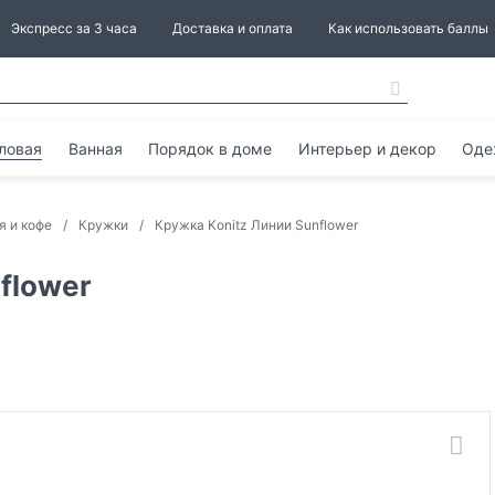
Экспресс за 3 часа
Доставка и оплата
Как использовать баллы
ловая
Ванная
Порядок в доме
Интерьер и декор
Оде
я и кофе
Кружки
Кружка Konitz Линии Sunflower
flower