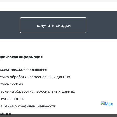
получить скидки
дическая информация
 юридических лиц - безналичным
еводом на счет нашей компании.
ьзовательское соглашение
итика обработки персональных данных
тика cookies
ласие на обработку персональных данных
личная оферта
лашение о конфиденциальности
визиты