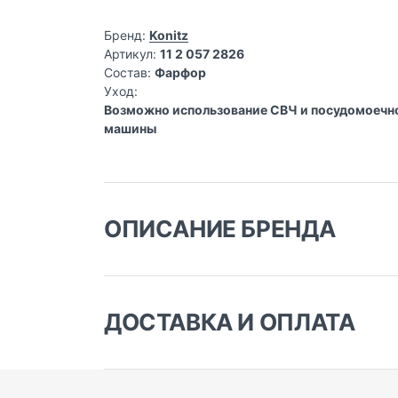
Бренд:
Konitz
Артикул:
11 2 057 2826
Состав:
Фарфор
Уход:
Возможно использование СВЧ и посудомоечной
машины
ОПИСАНИЕ БРЕНДА
Больше века немецкого м
Konitz
— это немецкая семейная компания, о
ДОСТАВКА И ОПЛАТА
производстве изящных кружек, чашек и тар
совершенства, став одним из признанных эк
Доставка заказа:
Сегодня посуду Konitz с удовольствием исп
Доставка в Москве и области