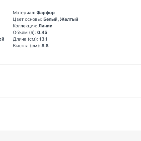
Материал:
Фарфор
Цвет основы:
Белый, Желтый
Коллекция:
Линии
Объем (л):
0.45
Длина (см):
13.1
Высота (см):
8.8
астерства
снованная в 1919 году в городе Веймар. На протяжении более с
елок. Сосредоточившись именно на этом направлении, производ
спертов в своей нише.
ользуют известные рестораны и отели по всему миру. В процесс
Самовывоз из магазина на Трубной
До