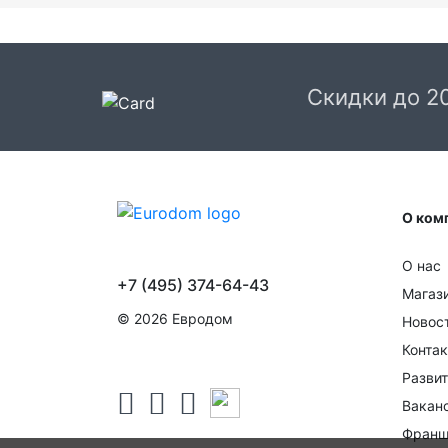
Скидки до 2
Варианты оплаты заказа:
О ком
Наличными или банковской картой курьеру
(после получения заказа). Данный вид оплат
для Москвы и области, а также Санкт-
О нас
Петербурга
+7 (495) 374-64-43
Магаз
© 2026 Евродом
Новос
Конта
Развит
Вакан
Франш