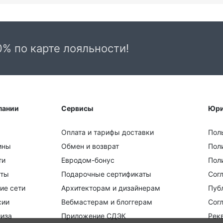
порядке ограничить количество товарных
позиций в одном заказе, сумму одного заказа, а
также количество заказов, единовременно
отправляемых на один адрес одному
Покупателю, либо изменить порядок оплаты
0% по карте лояльности!
заказа.
пании
Сервисы
Юри
На сайте с помощью банковской карты,
Для
ы
приложения банка или СБП.
пер
Оплата и тарифы доставки
Пол
ины
Обмен и возврат
Пол
ти
Евродом-бонус
Поли
кты
Подарочные сертификаты
Сог
ие сети
Архитекторам и дизайнерам
Пуб
сии
Вебмастерам и блоггерам
Сог
иза
Приложение СДЭК
Рек