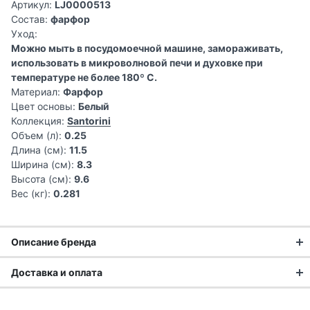
Артикул:
LJ0000513
Состав:
фарфор
Уход:
Можно мыть в посудомоечной машине, замораживать,
использовать в микроволновой печи и духовке при
температуре не более 180º C.
Материал:
Фарфор
Цвет основы:
Белый
Коллекция:
Santorini
Объем (л):
0.25
Длина (см):
11.5
Ширина (см):
8.3
Высота (см):
9.6
Вес (кг):
0.281
Описание бренда
Доставка и оплата
Английский стиль в каждой
Доставка заказа:
детали