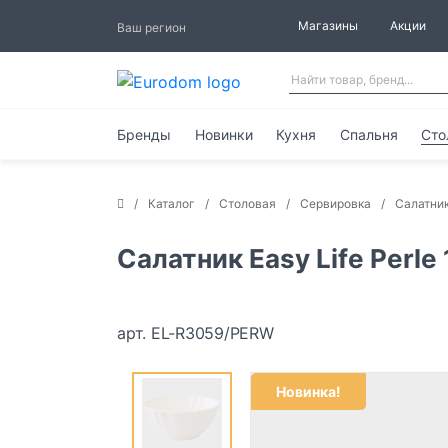
Магазины
Акции
Ваш регион
Бренды
Новинки
Кухня
Спальня
Сто
Каталог
Столовая
Сервировка
Салатни
Салатник Easy Life Perle
арт. EL-R3059/PERW
Новинка!