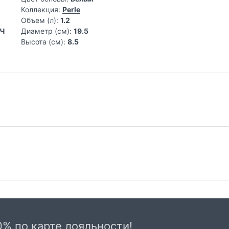
Коллекция:
Perle
Объем (л):
1.2
ВЧ
Диаметр (см):
19.5
Высота (см):
8.5
Самовывоз из магазина на Трубной
До
Весь товар, представленный в каталоге
Сто
интернет-магазина, вы можете заказать и
от
0% по карте лояльности!