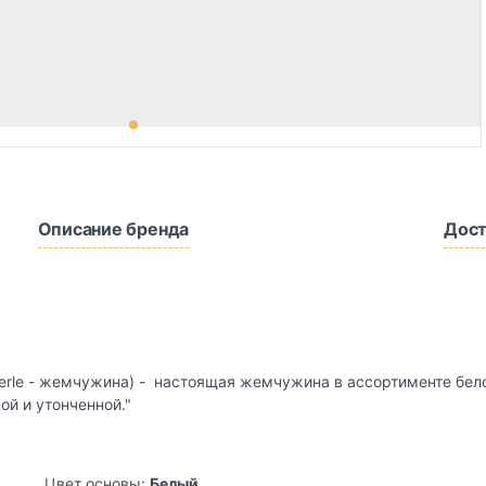
Описание бренда
Дост
 perle - жемчужина) - настоящая жемчужина в ассортименте бе
й и утонченной."
Цвет основы:
Белый