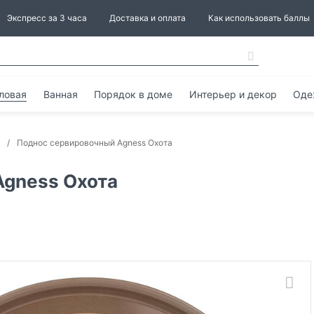
Экспресс за 3 часа
Доставка и оплата
Как использовать баллы
ловая
Ванная
Порядок в доме
Интерьер и декор
Оде
Поднос сервировочный Agness Охота
Agness Охота