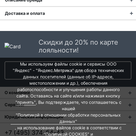
Доставка и оплата
Философия
Доставка заказа:
разумной
эстетики
Доставка в Москве и области
Скидки до 20% по карте
В Москве и Московской области доставка курьером до
лояльности!
Концепция, в которой
двери.
кухонные предметы —
это продуманные
Мы используем файлы cookie и сервисы ООО
Стоимость доставки в Москве в пределах МКАД
399 руб.
,
элементы образа
получить скидки
"Яндекс" - "Яндекс.Метрика" для сбора технических
в Московской Области и Москве за МКАД
599 руб.
жизни. Они сочетают
данных посетителей (данные об IP-адресе,
Интервал доставки по Московской области - с 10 до 22
долговечность
местоположении и др.), обеспечения
часов.
качественных
работоспособности и улучшения работы данного
О компании
При заказе в пункт выдачи СДЭК доставка по Москве
материалов, удобную
сайта. Оставаясь на сайте и/или нажимая кнопку
рассчитывается согласно тарифу СДЭК. Доставка в пункт
эргономику и чистый
"принять"
, Вы подтверждаете, что соглашаетесь с
О нас
Сервисы
выдачи осуществляется только предоплаченных заказов.
дизайн, превращая
нашей
ежедневные ритуалы в
Магазины
"Политикой в отношении обработки персональных
Оплата и тарифы доставки
Юридическая информация
Срок доставки от 1 до 2 дней.
источник эстетического
данных"
Новости
Обмен и возврат
удовольствия и
, на использование файлов cookie в соответствии с
Пользовательское соглашение
Доставка крупногабаритных товаров и заказов с большим
+7 (495) 374-64-43
практической пользы.
"Политикой COOKIES"
и
Контакты