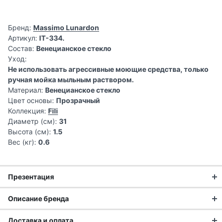
Бренд:
Massimo Lunardon
Артикул:
IT-334.
Состав:
Венецианское стекло
Уход:
Не использовать агрессивные моющие средства, только
ручная мойка мыльным раствором.
Материал:
Венецианское стекло
Цвет основы:
Прозрачный
Коллекция:
Fili
Диаметр (см):
31
Высота (см):
1.5
Вес (кг):
0.6
Презентация
ssimo Lunar
Описание бренда
сочетание
Компания Massimo Lunardon была создана в 1996 году как
традиций и
Доставка и оплата