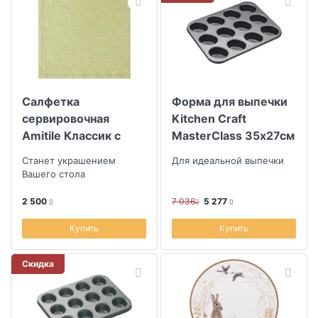
Салфетка
Форма для выпечки
сервировочная
Kitchen Craft
Amitile Классик с
MasterClass 35х27см
мережкой 43х43см
Станет украшением
Для идеальной выпечки
лен салатовый
Вашего стола
2 500
7 036
5 277
Купить
Купить
Скидка