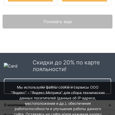
Показать еще
Скидки до 20% по карте
лояльности!
получить скидки
Мы используем файлы cookie и сервисы ООО
"Яндекс" - "Яндекс.Метрика" для сбора технических
данных посетителей (данные об IP-адресе,
местоположении и др.), обеспечения
О компании
работоспособности и улучшения работы данного
сайта. Оставаясь на сайте и/или нажимая кнопку
О нас