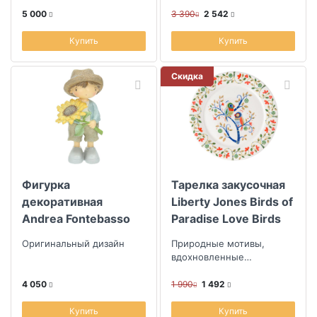
текстильным салфеткам,
свечам и другому декору.
5 000
3 390
2 542
Купить
Купить
Скидка
Фигурка
Тарелка закусочная
декоративная
Liberty Jones Birds of
Andrea Fontebasso
Paradise Love Birds
Vogue Bimbi Boy
Оригинальный дизайн
Природные мотивы,
вдохновленные
традиционным
фольклором
4 050
1 990
1 492
Великобритании
Купить
Купить