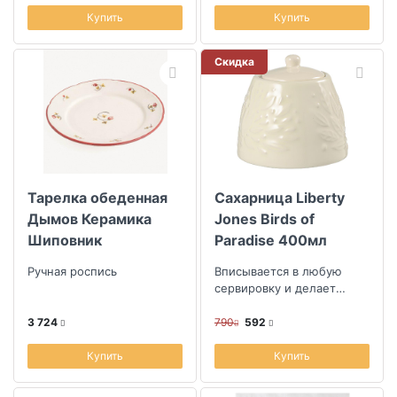
Купить
Купить
Скидка
Тарелка обеденная
Сахарница Liberty
Дымов Керамика
Jones Birds of
Шиповник
Paradise 400мл
Ручная роспись
Вписывается в любую
сервировку и делает
интерьер кухни более
уютным
3 724
790
592
Купить
Купить