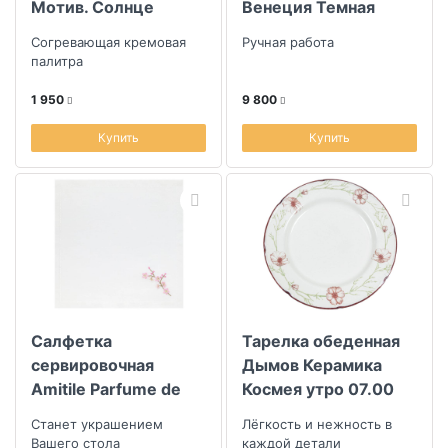
Мотив. Солнце
Венеция Темная
25х25х22см
Согревающая кремовая
Ручная работа
палитра
1 950
9 800
Купить
Купить
Салфетка
Тарелка обеденная
сервировочная
Дымов Керамика
Amitile Parfume de
Космея утро 07.00
jardin Сакура
Станет украшением
Лёгкость и нежность в
43х43см лен белый,
Вашего стола
каждой детали