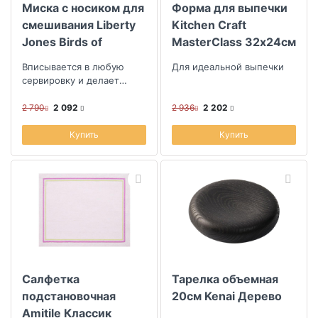
Миска с носиком для
Форма для выпечки
смешивания Liberty
Kitchen Craft
Jones Birds of
MasterClass 32х24см
Paradise 2,2л
Вписывается в любую
Для идеальной выпечки
сервировку и делает
интерьер кухни более
уютным
2 790
2 092
2 936
2 202
Купить
Купить
Салфетка
Тарелка объемная
подстановочная
20см Kenai Дерево
Amitile Классик