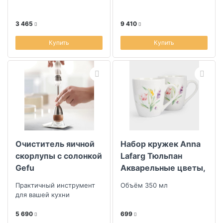
3 465
9 410
Купить
Купить
Очиститель яичной
Набор кружек Anna
скорлупы с солонкой
Lafarg Тюльпан
Gefu
Акварельные цветы,
2шт
Практичный инструмент
Объём 350 мл
для вашей кухни
5 690
699