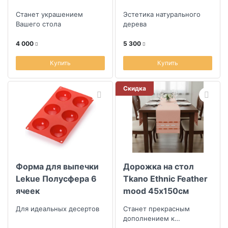
40х50см лен
Станет украшением
Эстетика натурального
лиловый, вышивка
Вашего стола
дерева
цветная
4 000
5 300
Купить
Купить
Скидка
Форма для выпечки
Дорожка на стол
Lekue Полусфера 6
Tkano Ethnic Feather
ячеек
mood 45х150см
Для идеальных десертов
Станет прекрасным
дополнением к