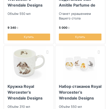
Wrendale Designs
Amitile Parfume de
Country Animals
jardin Сакура
Объём 550 мл
Станет украшением
35х50см лен белый,
Вашего стола
вышивка цветная
9 340
5 000
Купить
Купить
Кружка Royal
Набор стаканов Royal
Worcester’s
Worcester’s
Wrendale Designs
Wrendale Designs
Rabbit
Domestic Animals
Объём 310 мл
Объём 550 мл