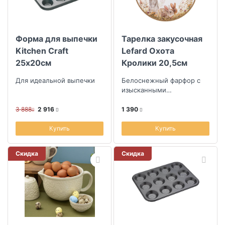
Форма для выпечки
Тарелка закусочная
Kitchen Craft
Lefard Охота
25х20см
Кролики 20,5см
Для идеальной выпечки
Белоснежный фарфор с
изысканными
иллюстрациями лесных
обитателей
3 888
2 916
1 390
Купить
Купить
Скидка
Скидка