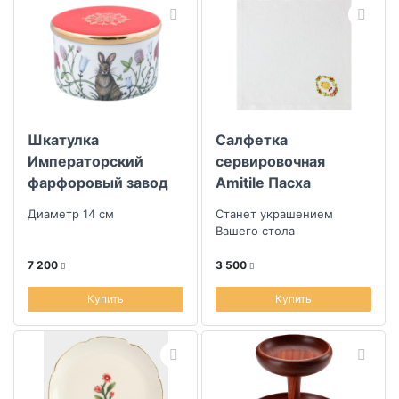
Шкатулка
Салфетка
Императорский
сервировочная
фарфоровый завод
Amitile Пасха
Идиллия Сад Алисы
Пасхальный
Диаметр 14 см
Станет украшением
цыпленок 43х43см
Вашего стола
лен белый, вышивка
7 200
3 500
цветная
Купить
Купить