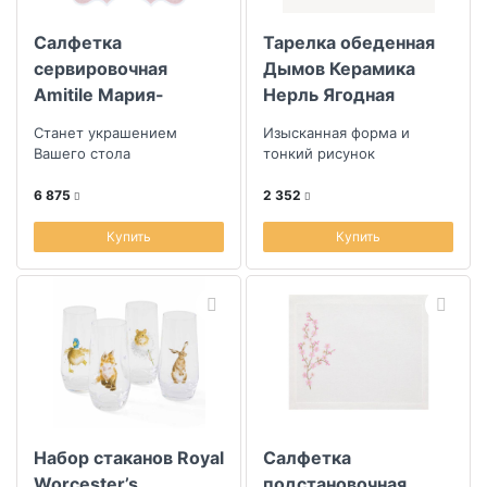
Салфетка
Тарелка обеденная
Скидка
сервировочная
Дымов Керамика
Amitile Мария-
Нерль Ягодная
Размер скидки, %
Антуанетта 43х43см
Крыжовник
Станет украшением
Изысканная форма и
лен розовый,
Вашего стола
тонкий рисунок
вышивка белая
6 875
2 352
Купить
Купить
Набор стаканов Royal
Салфетка
Worcester’s
подстановочная