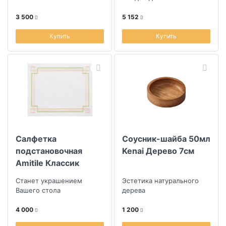
вышивка цветная
3 500
5 152
Купить
Купить
Салфетка
Соусник-шайба 50мл
подстановочная
Kenai Дерево 7см
Amitile Классик
40х50см, лен белый
Станет украшением
Эстетика натурального
с салатово-розовой
Вашего стола
дерева
вышивкой
4 000
1 200