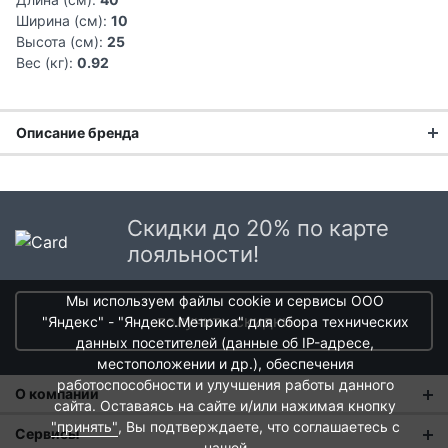
Ширина (см):
10
Высота (см):
25
Вес (кг):
0.92
Описание бренда
История завода по производству столовых приборов WMF
берет свое начало с 1853 года, когда предприниматель
Даниэль Штрауб предложил братьям Луи и Фридриху
Скидки до 20% по карте
Швейцерам организовать фабрику по производству
лояльности!
столовых приборов из стали. Так было положено начало
«Metallwarenfabrik Straub& Schweizer». Сегодня продукция
WMF прочно заняла первое место на рынке столовых
Мы используем файлы cookie и сервисы ООО
приборов и сервировки стола в Европе. А создание особого,
получить скидки
"Яндекс" - "Яндекс.Метрика" для сбора технических
ударопрочного стекла WMF Hotel для ресторанов позволило
данных посетителей (данные об IP-адресе,
полностью обеспечивать лучшие отели и ресторана мира
местоположении и др.), обеспечения
продукцией с логотипом WMF Hotel.
работоспособности и улучшения работы данного
О компании
сайта. Оставаясь на сайте и/или нажимая кнопку
"принять"
, Вы подтверждаете, что соглашаетесь с
О нас
Сервисы
нашей