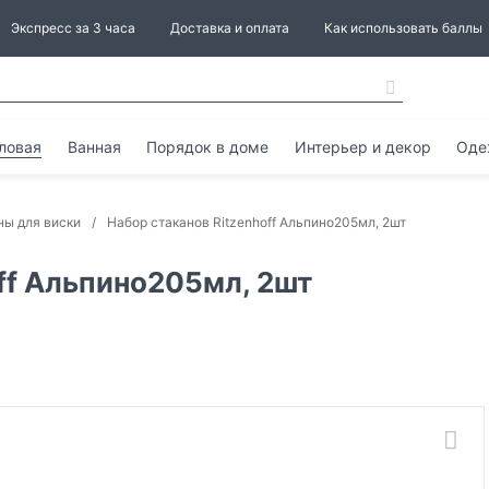
Экспресс за 3 часа
Доставка и оплата
Как использовать баллы
ловая
Ванная
Порядок в доме
Интерьер и декор
Оде
ны для виски
Набор стаканов Ritzenhoff Aльпино205мл, 2шт
ff Aльпино205мл, 2шт