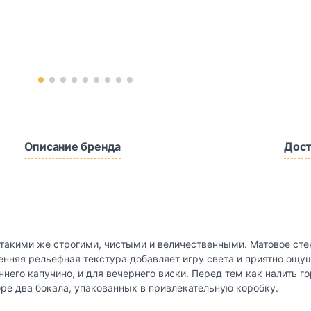
Описание бренда
Дост
акими же строгими, чистыми и величественными. Матовое стек
ренняя рельефная текстура добавляет игру света и приятно ощу
него капучино, и для вечернего виски. Перед тем как налить го
оре два бокала, упакованных в привлекательную коробку.