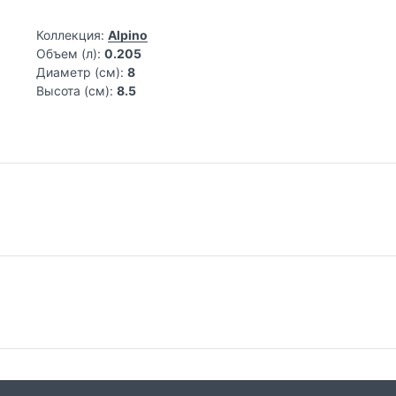
Коллекция:
Alpino
Объем (л):
0.205
Диаметр (см):
8
Высота (см):
8.5
Самовывоз из магазина на Трубной
До