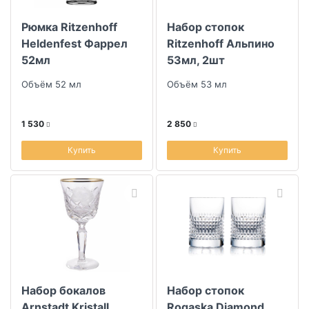
Рюмка Ritzenhoff
Набор стопок
Скидка
Heldenfest Фаррел
Ritzenhoff Альпино
52мл
53мл, 2шт
Размер скидки, %
Объём 52 мл
Объём 53 мл
Высота (см)
1 530
2 850
Купить
Купить
Набор бокалов
Набор стопок
Arnstadt Kristall
Rogaska Diamond