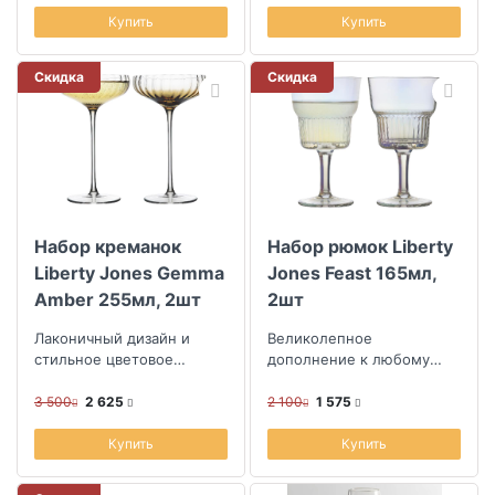
Купить
Купить
Скидка
Скидка
Набор креманок
Набор рюмок Liberty
Liberty Jones Gemma
Jones Feast 165мл,
Amber 255мл, 2шт
2шт
Лаконичный дизайн и
Великолепное
стильное цветовое
дополнение к любому
решение с теплыми
праздничному столу
янтарными акцентами
3 500
2 625
2 100
1 575
Купить
Купить