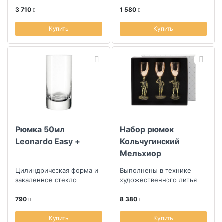
3 710
1 580
Купить
Купить
Рюмка 50мл
Набор рюмок
Leonardo Easy +
Кольчугинский
Мельхиор
Охотничий домик
Цилиндрическая форма и
Выполнены в технике
Аты-Баты медь-
закаленное стекло
художественного литья
латунь с чернением
790
8 380
3шт в футляре
Купить
Купить