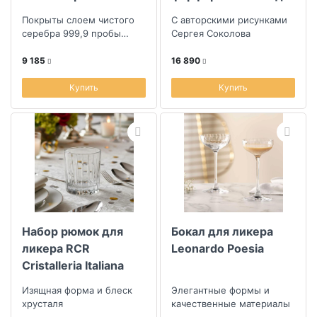
Охотничий домик
Пословицы русского
Покрыты слоем чистого
С авторскими рисунками
Рыбак посеребрение
народа 70мл, 6шт
серебра 999,9 пробы
Сергея Соколова
с чернением 2шт в
толщиной в 24 микрона
9 185
16 890
футляре
Купить
Купить
Набор рюмок для
Бокал для ликера
ликера RCR
Leonardo Poesia
Cristalleria Italiana
Timeless 80мл, 6шт
Изящная форма и блеск
Элегантные формы и
хрусталя
качественные материалы