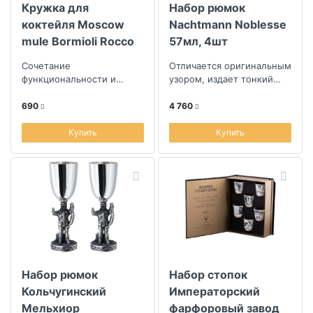
Кружка для
Набор рюмок
коктейля Moscow
Nachtmann Noblesse
mule Bormioli Rocco
57мл, 4шт
Bartender
Сочетание
Отличается оригинальным
функциональности и
узором, издает тонкий
стиля
звонкий звук
690
4 760
Купить
Купить
Набор рюмок
Набор стопок
Кольчугинский
Императорский
Мельхиор
фарфоровый завод