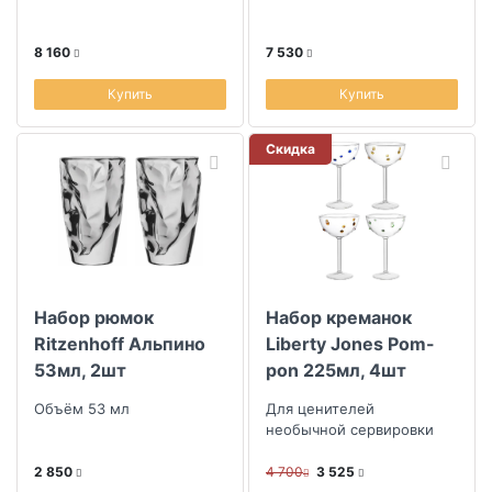
Сова
Честь имею
8 160
7 530
Купить
Купить
Скидка
Набор рюмок
Набор креманок
Ritzenhoff Альпино
Liberty Jones Pom-
53мл, 2шт
pon 225мл, 4шт
Объём 53 мл
Для ценителей
необычной сервировки
2 850
4 700
3 525