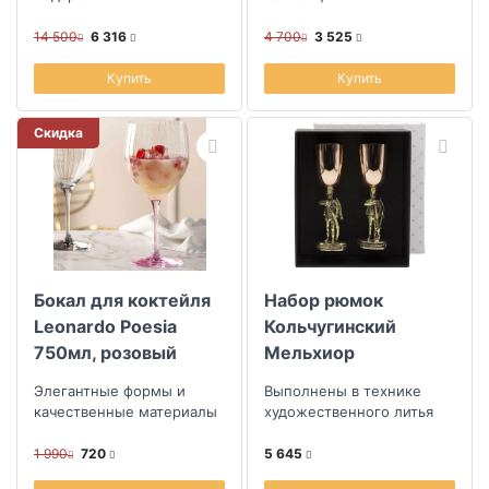
14 500
6 316
4 700
3 525
Купить
Купить
Скидка
Бокал для коктейля
Набор рюмок
Leonardo Poesia
Кольчугинский
750мл, розовый
Мельхиор
Охотничий домик
Элегантные формы и
Выполнены в технике
Аты-Баты медь-
качественные материалы
художественного литья
латунь с чернением
1 990
720
5 645
2шт в футляре