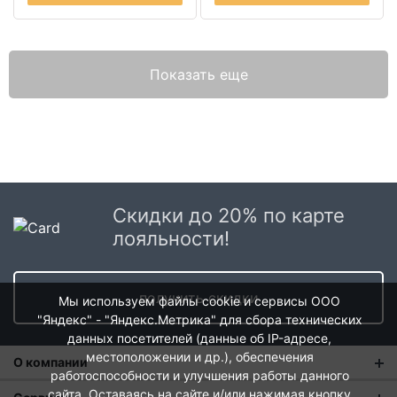
Показать еще
Скидки до 20% по карте
лояльности!
получить скидки
Мы используем файлы cookie и сервисы ООО
"Яндекс" - "Яндекс.Метрика" для сбора технических
данных посетителей (данные об IP-адресе,
местоположении и др.), обеспечения
О компании
работоспособности и улучшения работы данного
сайта. Оставаясь на сайте и/или нажимая кнопку
О нас