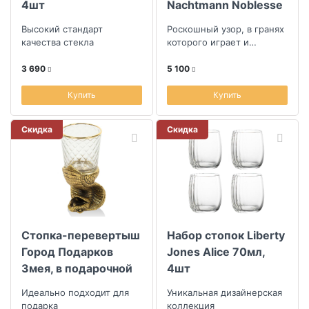
4шт
Nachtmann Noblesse
2шт
Высокий стандарт
Роскошный узор, в гранях
качества стекла
которого играет и
преломляется свет
3 690
5 100
Купить
Купить
Скидка
Скидка
Стопка-перевертыш
Набор стопок Liberty
Город Подарков
Jones Alice 70мл,
Змея, в подарочной
4шт
коробке
Идеально подходит для
Уникальная дизайнерская
подарка
коллекция