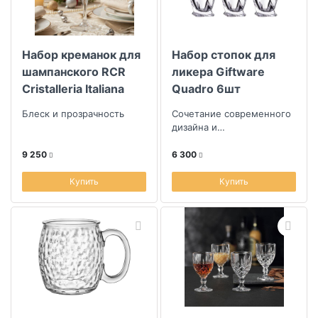
Набор креманок для
Набор стопок для
шампанского RCR
ликера Giftware
Cristalleria Italiana
Quadro 6шт
Melodia New 260мл,
Блеск и прозрачность
Сочетание современного
6шт
дизайна и
функциональности
9 250
6 300
Купить
Купить