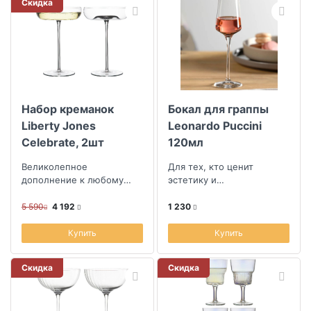
Скидка
Набор креманок
Бокал для граппы
Liberty Jones
Leonardo Puccini
Celebrate, 2шт
120мл
Великолепное
Для тех, кто ценит
дополнение к любому
эстетику и
праздничному столу
функциональность
5 590
4 192
1 230
Купить
Купить
Скидка
Скидка