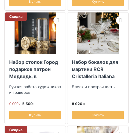
Купить
Купить
Скидка
Набор стопок Город
Набор бокалов для
подарков патрон
мартини RCR
Медведь, в
Cristalleria Italiana
подарочной коробке
Melodia New 210мл,
Ручная работа художников
Блеск и прозрачность
6шт
и граверов
9 990
5 500
8 920
Купить
Купить
Скидка