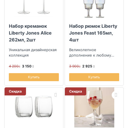
Набор креманок
Набор рюмок Liberty
Liberty Jones Alice
Jones Feast 165мл,
262мл, 2шт
4шт
Уникальная дизайнерская
Великолепное
коллекция
дополнение к любому
праздничному столу
4 200
3 150
3 900
2 925
Купить
Купить
Скидка
Скидка