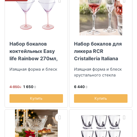
Набор бокалов
Набор бокалов для
коктейльных Easy
ликера RCR
life Rainbow 270мл,
Cristalleria Italiana
2шт
Adagio 80мл, 6шт
Изящная форма и блеск
Изящная форма и блеск
хрустального стекла
4 850
1 650
6 440
Купить
Купить