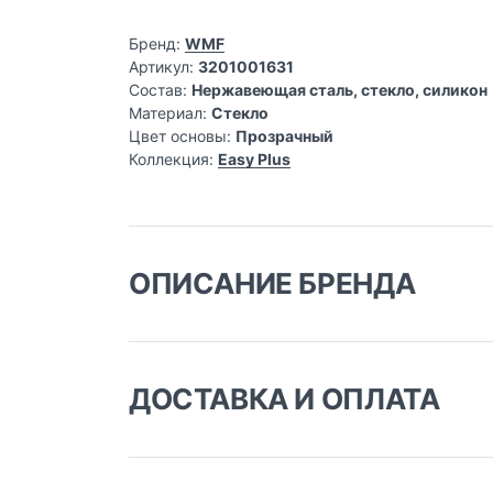
Бренд:
WMF
Артикул:
3201001631
Состав:
Нержавеющая сталь, стекло, силикон
Материал:
Стекло
Цвет основы:
Прозрачный
Коллекция:
Easy Plus
ОПИСАНИЕ БРЕНДА
История завода по производству столовых п
Луи и Фридриху Швейцерам организовать фабр
Schweizer». Сегодня продукция WMF прочно з
ДОСТАВКА И ОПЛАТА
ударопрочного стекла WMF Hotel для рестора
Доставка заказа:
Доставка в Москве и области