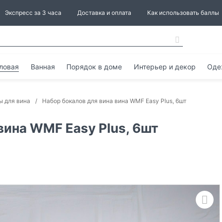
Экспресс за 3 часа
Доставка и оплата
Как использовать баллы
ловая
Ванная
Порядок в доме
Интерьер и декор
Оде
ы для вина
Набор бокалов для вина вина WMF Easy Plus, 6шт
вина WMF Easy Plus, 6шт