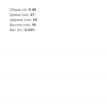
Объем (л):
0.45
Длина (см):
27
Ширина (см):
25
Высота (см):
19
Вес (кг):
0.001
риборов WMF берет свое начало с 1853 года, когда предприни
ику по производству столовых приборов из стали. Так было пол
аняла первое место на рынке столовых приборов и сервировки с
нов позволило полностью обеспечивать лучшие отели и рестора
Самовывоз из магазина на Трубной
До