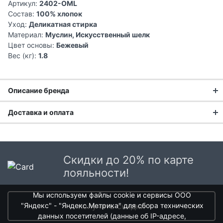
Артикул:
2402-OML
Состав:
100% хлопок
Уход:
Деликатная стирка
Материал:
Муслин, Искусственный шелк
Цвет основы:
Бежевый
Вес (кг):
1.8
Описание бренда
Доставка и оплата
Asabella – премиальный бренд постельного белья и
домашнего текстиля. Продукция Asabella популярна
Доставка заказа:
благодаря своему неповторимому дизайну и высокому
качеству используемых тканей. В коллекциях
Доставка в Москве и области
представлены как классические комплекты с элегантным
Скидки до 20% по карте
В Москве и Московской области доставка курьером до
и изысканным принтом, так и нежные, воздушные наборы,
лояльности!
двери.
с использованием тончайшего кружева и украшенные
изящной вышивкой ручной работы.
Мы используем файлы cookie и сервисы ООО
Стоимость доставки в Москве в пределах МКАД
399 руб.
,
"Яндекс" - "Яндекс.Метрика" для сбора технических
получить скидки
в Московской Области и Москве за МКАД
599 руб.
данных посетителей (данные об IP-адресе,
Интервал доставки по Московской области - с 10 до 22