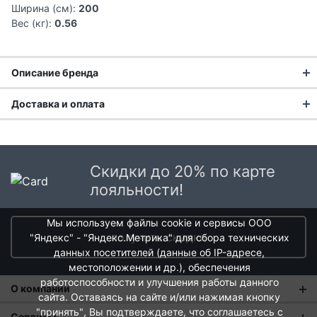
Ширина (см):
200
Вес (кг):
0.56
Описание бренда
Доставка и оплата
Доставка заказа:
Доставка в Москве и области
Скидки до 20% по карте
В Москве и Московской области доставка курьером до
лояльности!
двери.
Мы используем файлы cookie и сервисы ООО
Стоимость доставки в Москве в пределах МКАД
399 руб.
,
получить скидки
"Яндекс" - "Яндекс.Метрика" для сбора технических
в Московской Области и Москве за МКАД
599 руб.
данных посетителей (данные об IP-адресе,
Интервал доставки по Московской области - с 10 до 22
местоположении и др.), обеспечения
часов.
работоспособности и улучшения работы данного
О компании
При заказе в пункт выдачи СДЭК доставка по Москве
сайта. Оставаясь на сайте и/или нажимая кнопку
рассчитывается согласно тарифу СДЭК. Доставка в пункт
"принять"
, Вы подтверждаете, что соглашаетесь с
За более чем 100 лет своего существования бренд Johann
О нас
Сервисы