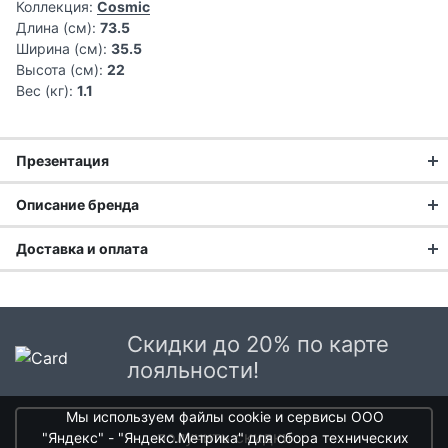
Коллекция:
Cosmic
Длина (см):
73.5
Ширина (см):
35.5
Высота (см):
22
Вес (кг):
1.1
Презентация
Описание бренда
С 2009 года HAUSMANN помогает миллионам людей по
Доставка и оплата
всей России заботиться о своем доме.
Доставка заказа:
HAUSMANN - ЭТО КАЧЕСТВО ЖИЗНИ, ДОСТУПНОЕ
Доставка в Москве и области
Скидки до 20% по карте
КАЖДОМУ!
В Москве и Московской области доставка курьером до
лояльности!
двери.
Качество, рациональность, эргономика и уникальный
Мы используем файлы cookie и сервисы ООО
Стоимость доставки в Москве в пределах МКАД
399 руб.
,
дизайн;
получить скидки
"Яндекс" - "Яндекс.Метрика" для сбора технических
в Московской Области и Москве за МКАД
599 руб.