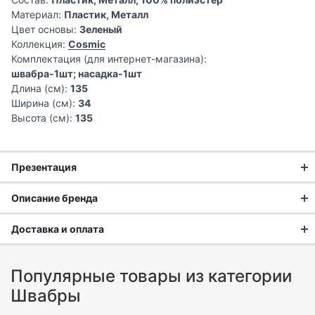
Материал:
Пластик, Металл
Цвет основы:
Зеленый
Коллекция:
Cosmic
Комплектация (для интернет-магазина):
швабра-1шт; насадка-1шт
Длина (см):
135
Ширина (см):
34
Высота (см):
135
Презентация
Описание бренда
С 2009 года HAUSMANN помогает миллионам людей по
Доставка и оплата
всей России заботиться о своем доме.
Доставка заказа:
Популярные товары из категории
HAUSMANN - ЭТО КАЧЕСТВО ЖИЗНИ, ДОСТУПНОЕ
Доставка в Москве и области
Швабры
КАЖДОМУ!
В Москве и Московской области доставка курьером до