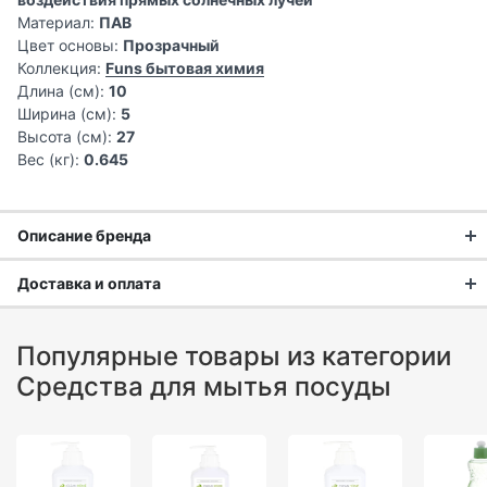
Материал:
ПАВ
Цвет основы:
Прозрачный
Коллекция:
Funs бытовая химия
Длина (см):
10
Ширина (см):
5
Высота (см):
27
Вес (кг):
0.645
Описание бренда
Funs: Экологичный прорыв от
Доставка и оплата
японского холдинга Daiichi
Доставка заказа:
Популярные товары из категории
Бренд
Funs
представляет собой эталон экологичности и
Доставка в Москве и области
Средства для мытья посуды
инноваций в мире бытовой химии. Он принадлежит
В Москве и Московской области доставка курьером до
авторитетному японскому холдингу
Daiichi
, история
двери.
которого началась в 1953 году. За десятилетия работы
Daiichi зарекомендовал себя как компания, сочетающая
Стоимость доставки в Москве в пределах МКАД
399 руб.
,
передовые научные разработки с высочайшими