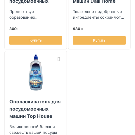
посудомоечных
машин Dalli Home
машин Bioretto Bio
Diamond 23шт
Препятствует
Тщательно подобранные
образованию
ингредиенты сохраняют
известкового налета и
посуду как новую
накипи на внутренних
300
980
деталях посудомоечных
машин
Купить
Купить
Ополаскиватель для
посудомоечных
машин Top House
1000мл
Великолепный блеск и
свежесть вашей посуды