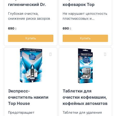
гигиенический Dr.
кофеварок Top
Beckmann 250г
House, 250мл.
Глубокая очистка,
Не нарушает целостность
снижение риска засоров
пластмассовых и
резиновых деталей
690
690
Купить
Купить
Экспресс-
Таблетки для
очиститель накипи
очистки кофемашин,
Top House
кофейных автоматов
и кофеварок Top
Предотвращает
Таблетки для удаления
House, 10шт