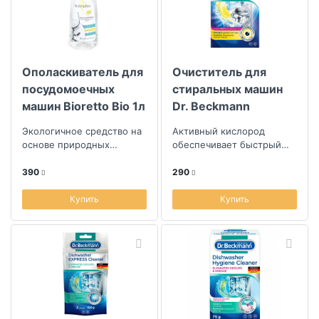
Коллекция
Ополаскиватель для
Очиститель для
посудомоечных
стиральных машин
машин Bioretto Bio 1л
Dr. Beckmann
Экспресс 100г
Экологичное средство на
Активный кислород
основе природных
обеспечивает быстрый
органических кислот
эффект
390
290
Купить
Купить