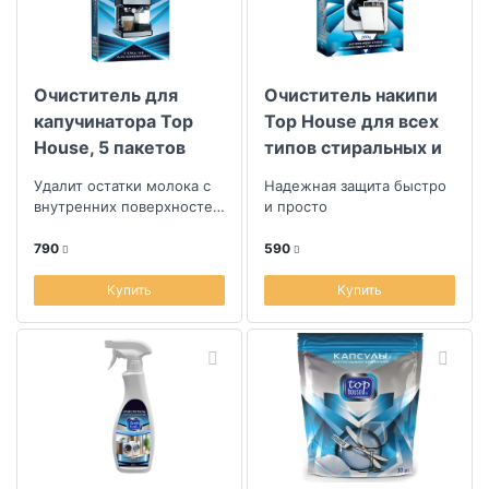
Очиститель для
Очиститель накипи
капучинатора Top
Top House для всех
House, 5 пакетов
типов стиральных и
посудомоечных
Удалит остатки молока с
Надежная защита быстро
машин, 200г
внутренних поверхностей
и просто
кофемашин и кофейных
автоматов
790
590
Купить
Купить