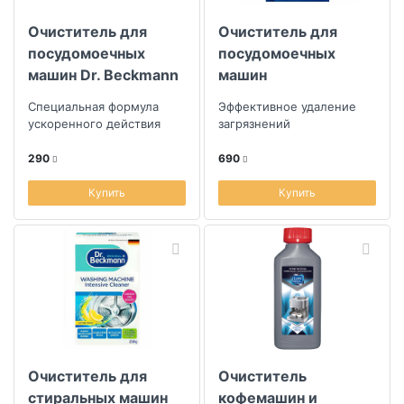
Очиститель для
Очиститель для
посудомоечных
посудомоечных
машин Dr. Beckmann
машин
Экспресс 100г
гигиенический Dr.
Специальная формула
Эффективное удаление
Beckmann 75г
ускоренного действия
загрязнений
290
690
Купить
Купить
Очиститель для
Очиститель
стиральных машин
кофемашин и