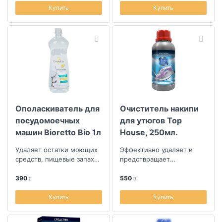
Купить
Купить
Ополаскиватель для
Очиститель накипи
посудомоечных
для утюгов Top
машин Bioretto Bio 1л
House, 250мл.
Удаляет остатки моющих
Эффективно удаляет и
средств, пищевые запахи,
предотвращает
предотвращает появление
образование накипи
пятен и разводов,
390
550
ускоряет п...
Купить
Купить