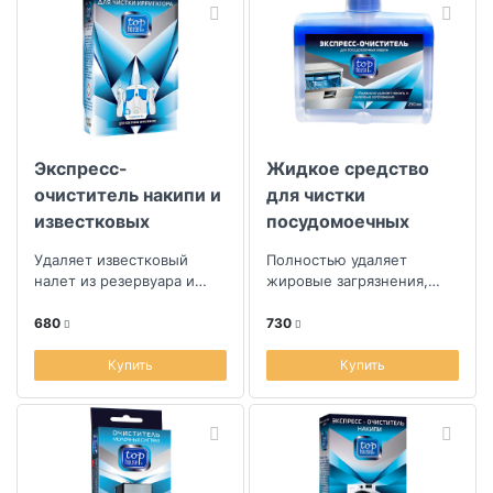
Экспресс-
Жидкое средство
очиститель накипи и
для чистки
известковых
посудомоечных
отложений для
машин Top House
Удаляет известковый
Полностью удаляет
ирригатора Top
250мл
налет из резервуара и
жировые загрязнения,
House, 200г
внутренних частей
накипь, очищает форсунки
ирригатора.
разбрызгивателей и
680
730
сливные шланги, и...
Купить
Купить