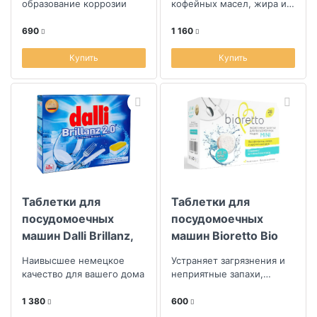
образование коррозии
кофейных масел, жира и
кофейного осадка.
690
1 160
Купить
Купить
Таблетки для
Таблетки для
посудомоечных
посудомоечных
машин Dalli Brillanz,
машин Bioretto Bio
40шт.
28шт
Наивысшее немецкое
Устраняет загрязнения и
качество для вашего дома
неприятные запахи,
возвращая посуде
естественный блеск
1 380
600