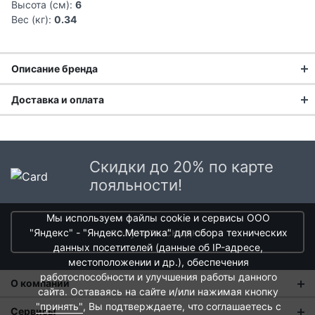
Высота (см):
6
Вес (кг):
0.34
Описание бренда
Доставка и оплата
Доставка заказа:
Доставка в Москве и области
Скидки до 20% по карте
В Москве и Московской области доставка курьером до
лояльности!
двери.
Мы используем файлы cookie и сервисы ООО
Стоимость доставки в Москве в пределах МКАД
399 руб.
,
получить скидки
"Яндекс" - "Яндекс.Метрика" для сбора технических
в Московской Области и Москве за МКАД
599 руб.
данных посетителей (данные об IP-адресе,
Интервал доставки по Московской области - с 10 до 22
местоположении и др.), обеспечения
часов.
работоспособности и улучшения работы данного
О компании
При заказе в пункт выдачи СДЭК доставка по Москве
сайта. Оставаясь на сайте и/или нажимая кнопку
рассчитывается согласно тарифу СДЭК. Доставка в пункт
"принять"
, Вы подтверждаете, что соглашаетесь с
О нас
Сервисы