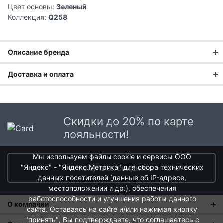
Цвет основы:
Зеленый
Коллекция:
Q258
Описание бренда
Доставка и оплата
Доставка заказа:
Доставка в Москве и области
Скидки до 20% по карте
В Москве и Московской области доставка курьером до
лояльности!
двери.
Мы используем файлы cookie и сервисы ООО
Стоимость доставки в Москве в пределах МКАД
399 руб.
,
"Яндекс" - "Яндекс.Метрика" для сбора технических
получить скидки
в Московской Области и Москве за МКАД
599 руб.
данных посетителей (данные об IP-адресе,
Интервал доставки по Московской области - с 10 до 22
местоположении и др.), обеспечения
часов.
работоспособности и улучшения работы данного
О компании
При заказе в пункт выдачи СДЭК доставка по Москве
сайта. Оставаясь на сайте и/или нажимая кнопку
рассчитывается согласно тарифу СДЭК. Доставка в пункт
"принять"
, Вы подтверждаете, что соглашаетесь с
О нас