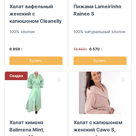
Халат вафельный
Пижама Lameirinho
женский с
Rainee S
капюшоном Cleanelly
collection Rosa Perla
100% хлопок
100% натуральный хлопок
размер 52
6 959
18 400
6 570
Купить
Купить
Скидка
Халат кимоно
Халат с капюшоном
Balimena Mint,
женский Cawo S,