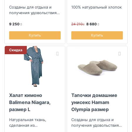
36/37, цвет слоновая
Созданы для отдыха и
100% натуральный хлопок
кость
получения удовольствия
от посещения бани
9 250
24 210
8 680
Купить
Купить
Скидка
Халат кимоно
Тапочки домашние
Balimena Niagara,
унисекс Hamam
размер L
Olympia размер
44/45, цвет дым
Натуральная ткань,
Созданы для отдыха и
сделанная из
получения удовольствия
эвкалиптового волокна
от посещения бани