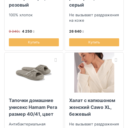
розовый
серый
100% хлопок
Не вызывает раздражения
на коже
9 340
4 250
26 640
Купить
Купить
Тапочки домашние
Халат с капюшоном
унисекс Hamam Pera
женский Cawo XL,
размер 40/41, цвет
бежевый
серый
Антибактериальная
Не вызывает раздражения