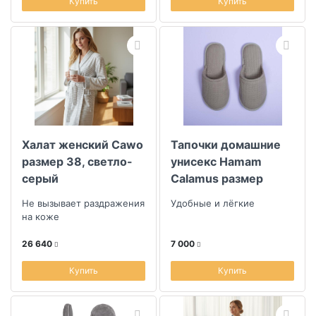
Купить
Купить
Халат женский Cawo
Тапочки домашние
размер 38, светло-
унисекс Hamam
серый
Calamus размер
36/37, цвет серый
Не вызывает раздражения
Удобные и лёгкие
на коже
26 640
7 000
Купить
Купить