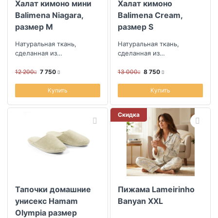
Халат кимоно мини
Халат кимоно
Balimena Niagara,
Balimena Cream,
размер M
размер S
Натуральная ткань,
Натуральная ткань,
сделанная из
сделанная из
эвкалиптового волокна
эвкалиптового волокна
12 200
7 750
13 000
8 750
Купить
Купить
Скидка
Тапочки домашние
Пижама Lameirinho
унисекс Hamam
Banyan XXL
Olympia размер