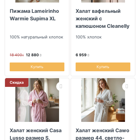
Пижама Lameirinho
Халат вафельный
Warmie Supima XL
женский с
капюшоном Cleanelly
collection Rosa Perla
100% натуральный хлопок
100% хлопок
размер 46
18 400
12 880
6 959
Купить
Купить
Скидка
Халат женский Casa
Халат женский Cawo
Lusso размер S,
размер 44, светло-