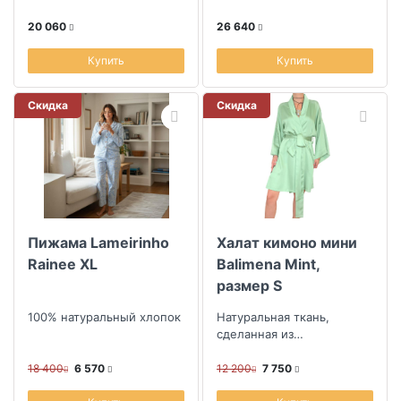
20 060
26 640
Купить
Купить
Скидка
Скидка
Пижама Lameirinho
Халат кимоно мини
Rainee XL
Balimena Mint,
размер S
100% натуральный хлопок
Натуральная ткань,
сделанная из
эвкалиптового волокна
18 400
6 570
12 200
7 750