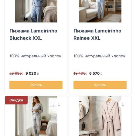
Коллекция
Пижама Lameirinho
Пижама Lameirinho
Скидка
Blucheck XXL
Rainee XXL
Размер скидки, %
100% натуральный хлопок
100% натуральный хлопок
23 630
9 020
18 400
6 570
Купить
Купить
Скидка