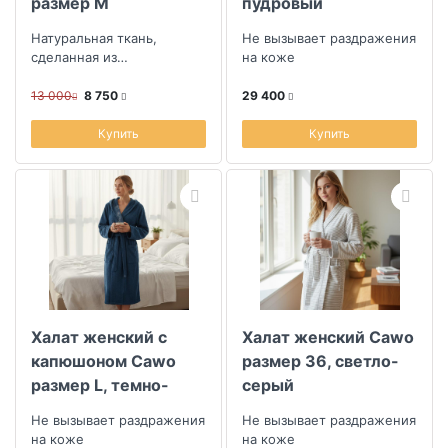
размер M
пудровый
Натуральная ткань,
Не вызывает раздражения
сделанная из
на коже
эвкалиптового волокна
13 000
8 750
29 400
Купить
Купить
Халат женский с
Халат женский Cawo
капюшоном Cawo
размер 36, светло-
размер L, темно-
серый
синий
Не вызывает раздражения
Не вызывает раздражения
на коже
на коже