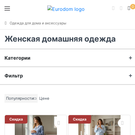
0
Одежда для дома и аксессуары
Женская домашняя одежда
Категории
Халаты
Фильтр
Тапочки
Бренд
Популярности
Цене
Пижамы
Материал
Скидка
Скидка
Цвет основы