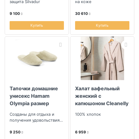
защита Silvadur
на коже
9 100
30 610
Купить
Купить
Тапочки домашние
Халат вафельный
унисекс Hamam
женский с
Olympia размер
капюшоном Cleanelly
38/39, цвет
collection Rosa Perla
Созданы для отдыха и
100% хлопок
слоновая кость
размер 54
получения удовольствия
от посещения бани
9 250
6 959