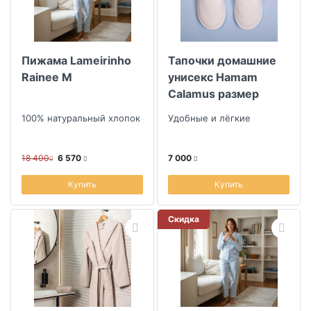
Пижама Lameirinho
Тапочки домашние
Rainee M
унисекс Hamam
Calamus размер
38/39, цвет белый
100% натуральный хлопок
Удобные и лёгкие
18 400
6 570
7 000
Купить
Купить
Скидка