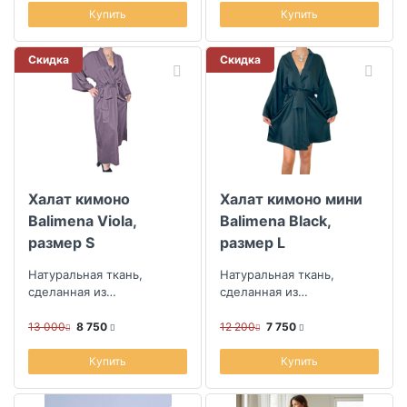
Купить
Купить
Скидка
Скидка
Халат кимоно
Халат кимоно мини
Balimena Viola,
Balimena Black,
размер S
размер L
Натуральная ткань,
Натуральная ткань,
сделанная из
сделанная из
эвкалиптового волокна
эвкалиптового волокна
13 000
8 750
12 200
7 750
Купить
Купить