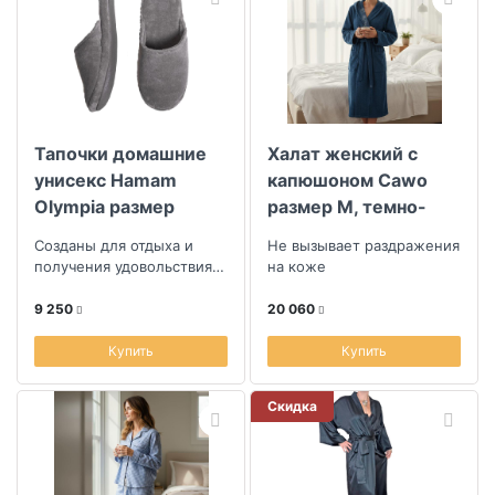
Тапочки домашние
Халат женский с
унисекс Hamam
капюшоном Cawo
Olympia размер
размер M, темно-
38/39, цвет серый
синий
Созданы для отдыха и
Не вызывает раздражения
получения удовольствия
на коже
от посещения бани
9 250
20 060
Купить
Купить
Скидка