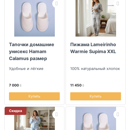
Тапочки домашние
Пижама Lameirinho
унисекс Hamam
Warmie Supima XXL
Calamus размер
42/43, цвет белый
Удобные и лёгкие
100% натуральный хлопок
7 000
11 450
Купить
Купить
Скидка