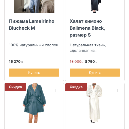
Пижама Lameirinho
Халат кимоно
Blucheck M
Balimena Black,
размер S
100% натуральный хлопок
Натуральная ткань,
сделанная из
эвкалиптового волокна
15 370
13 000
8 750
Купить
Купить
Скидка
Скидка