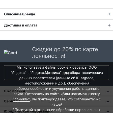
Описание бренда
Доставка и оплата
Доставка заказа:
Доставка в Москве и области
Скидки до 20% по карте
В Москве и Московской области доставка курьером до
лояльности!
двери.
Мы используем файлы cookie и сервисы ООО
Стоимость доставки в Москве в пределах МКАД
399 руб.
,
получить скидки
"Яндекс" - "Яндекс.Метрика" для сбора технических
в Московской Области и Москве за МКАД
599 руб.
данных посетителей (данные об IP-адресе,
Интервал доставки по Московской области - с 10 до 22
местоположении и др.), обеспечения
часов.
работоспособности и улучшения работы данного
О компании
При заказе в пункт выдачи СДЭК доставка по Москве
сайта. Оставаясь на сайте и/или нажимая кнопку
рассчитывается согласно тарифу СДЭК. Доставка в пункт
"принять"
, Вы подтверждаете, что соглашаетесь с
О нас
Сервисы
выдачи осуществляется только предоплаченных заказов.
нашей
Компания Henry Backer специализируется на производстве
Магазины
"Политикой в отношении обработки персональных
Оплата и тарифы доставки
Юридическая информация
Срок доставки от 1 до 2 дней.