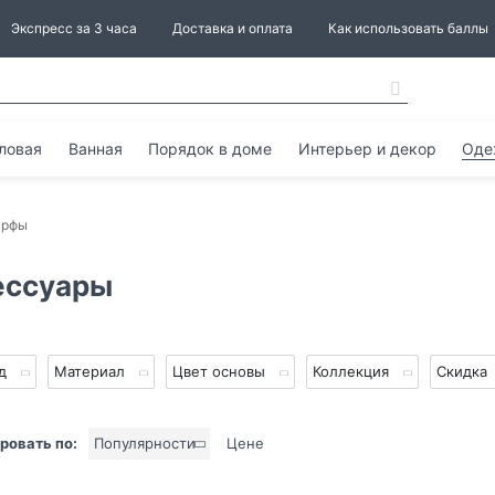
Экспресс за 3 часа
Доставка и оплата
Как использовать баллы
ловая
Ванная
Порядок в доме
Интерьер и декор
Оде
рфы
ессуары
нд
Материал
Цвет основы
Коллекция
Скидка
ровать по:
Популярности
Цене