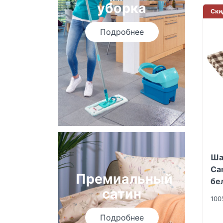
уборка
Ски
Подробнее
Ша
Ca
Премиальный
бе
сатин
100
Подробнее