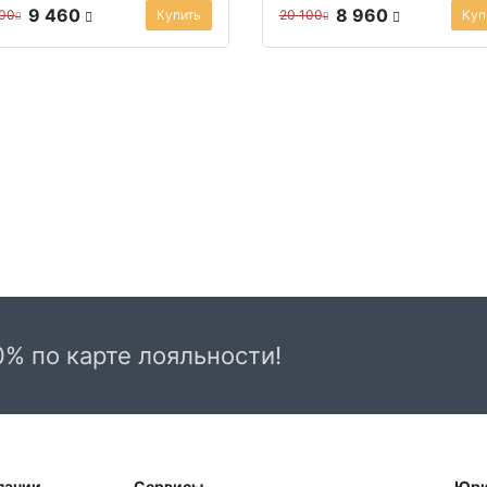
9 460
8 960
200
Купить
20 100
Куп
0% по карте лояльности!
пании
Сервисы
Юри