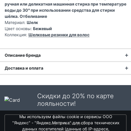
ручная или деликатная машинная стирка при температуре
воды до 30° при использовании средства для стирки
шёлка. Отбеливание
Материал:
Шелк
Цвет основы:
Бежевый
Коллекция:
Шелковые резинки для волос
Описание бренда
Доставка и оплата
Mollen – домашний текстиль премиум-класса российского
производства, не имеющий аналогов в мире благодаря
Доставка заказа:
уникальной разработке капсульных коллекций продукции,
которые гармонично сочетаются между собой.
Доставка в Москве и области
Вдохновленные корнями своей семьи и историями,
Скидки до 20% по карте
В Москве и Московской области доставка курьером до
передающимися из поколения в поколение, Mollen создали
лояльности!
двери.
принципиально новый подход к оформлению интерьера.
Коллекции бренда включают в себя постельное белье,
Мы используем файлы cookie и сервисы ООО
Стоимость доставки в Москве в пределах МКАД
399 руб.
,
домашнюю одежду и парфюм, объединенные общей
"Яндекс" - "Яндекс.Метрика" для сбора технических
получить скидки
в Московской Области и Москве за МКАД
599 руб.
палитрой и настроением.
данных посетителей (данные об IP-адресе,
Интервал доставки по Московской области - с 10 до 22